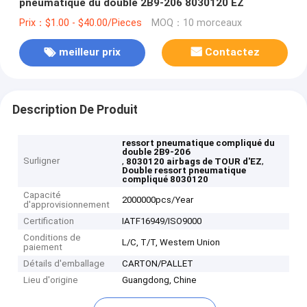
pneumatique du double 2B9-206 8030120 EZ
Prix：$1.00 - $40.00/Pieces
MOQ：10 morceaux
meilleur prix
Contactez
Description De Produit
ressort pneumatique compliqué du
double 2B9-206
Surligner
,
,
8030120 airbags de TOUR d'EZ
Double ressort pneumatique
compliqué 8030120
Capacité
2000000pcs/Year
d'approvisionnement
Certification
IATF16949/ISO9000
Conditions de
L/C, T/T, Western Union
paiement
Détails d'emballage
CARTON/PALLET
Lieu d'origine
Guangdong, Chine