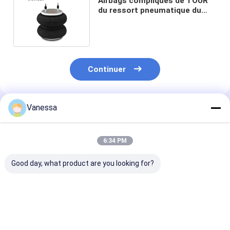
Airbags compliqués de TOUR
du ressort pneumatique du
double 2B9-206 8030120 EZ
Continuer
Vanessa
Produits Recommandés
6:34 PM
Good day, what product are you looking for?
VKNTECH 1B7070
Airbags 436/W01-
VKNTECH 3B7
CONVOLUTED AIR
358-7838
RESSORT