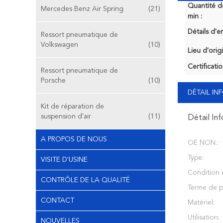
Quantité 
Mercedes Benz Air Spring
(21)
min :
Détails d'e
Ressort pneumatique de
Volkswagen
(10)
Lieu d'orig
Certificatio
Ressort pneumatique de
Porsche
(10)
DÉTAIL I
Kit de réparation de
suspension d'air
(11)
Détail In
A PROPOS DE NOUS
OE NON.:
Type:
VISITE D'USINE
Condition d
CONTRÔLE DE LA QUALITÉ
Terme de p
CONTACT
Matériel:
Utilisation:
NOUVELLES