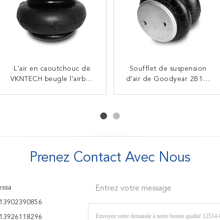
L'air en caoutchouc de
Airbags compliqués de
Le gaz a rempli soufflets
Soufflet de suspension
double de W01-358-3403
VKNTECH beugle l'airbag
compliqués triples d'air du
d'air de Goodyear 2B12-
FS70-7 en caoutchouc
Firestone pour le
ressort pneumatique
440 pour 45402002
transporteur américain
compliqué simple
pièces de rechange de
3B14-356 Goodyear
8003-009
camion
Prenez Contact Avec Nous
ssa
Entrez votre message
13902390856
13926118296