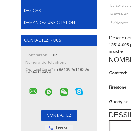
Le service a
DES CAS
Mettre en
DEMANDEZ UNE CITATION
évidence:
Descriptio
CONTACTEZ NOUS
12514-005 p
marché
ContPerson :
Eric
NOMB
Numéro de téléphone :
Quel est l'app? :
+8613926118296
13926118296
Contitech
Firestone
Goodyear
DESSI
Free call