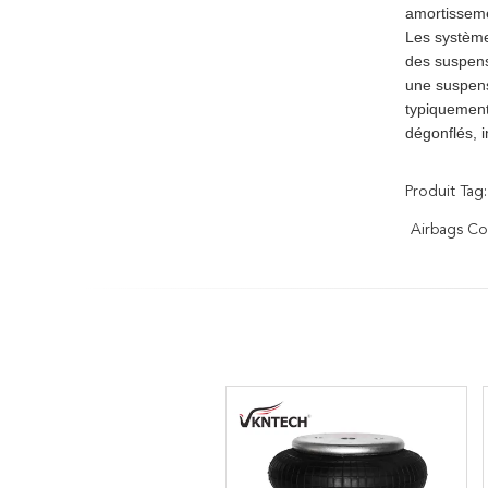
amortissemen
Les systèmes
des suspens
une suspensi
typiquement
dégonflés, 
Produit Tag:
Airbags Co