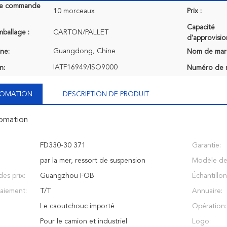
de commande
10 morceaux
Prix :
Capacité
mballage :
CARTON/PALLET
d'approvisi
Guangdong, Chine
ine:
Nom de mar
IATF16949/ISO9000
n:
Numéro de 
NFOMATION
DESCRIPTION DE PRODUIT
fomation
FD330-30 371
Garantie:
par la mer, ressort de suspension
Modèle de 
es prix:
Guangzhou FOB
Échantillon
aiement:
T/T
Annuaire:
Le caoutchouc importé
Opération:
Pour le camion et industriel
Logo: