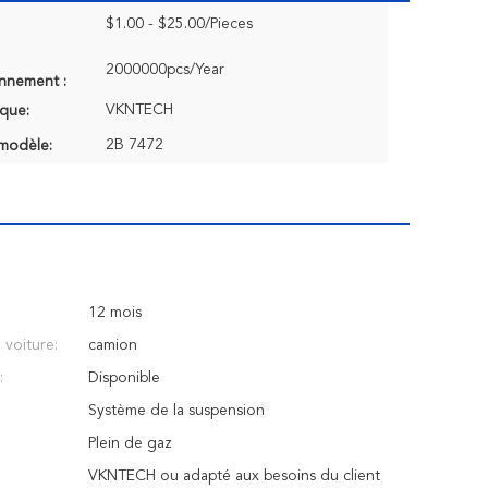
$1.00 - $25.00/Pieces
2000000pcs/Year
onnement :
VKNTECH
que:
2B 7472
modèle:
12 mois
voiture:
camion
:
Disponible
Système de la suspension
Plein de gaz
VKNTECH ou adapté aux besoins du client