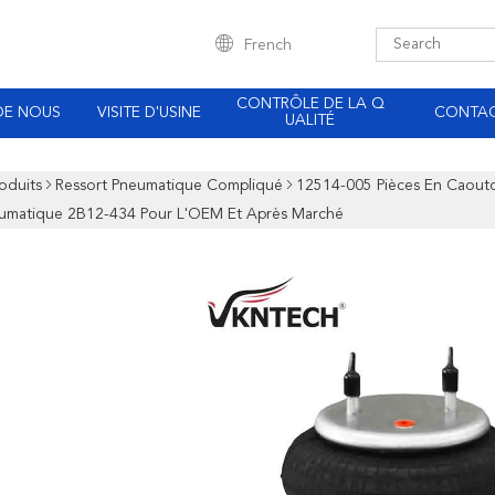
French
CONTRÔLE DE LA Q
DE NOUS
VISITE D'USINE
CONTA
UALITÉ
oduits
Ressort Pneumatique Compliqué
12514-005 Pièces En Caoutch
eumatique 2B12-434 Pour L'OEM Et Après Marché