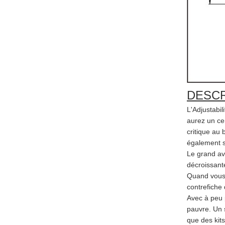
DESCR
L'Adjustabi
aurez un ce
critique au
également so
Le grand av
décroissant
Quand vous i
contrefiche 
Avec à peu 
pauvre. Un 
que des kits