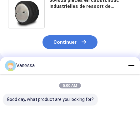
004828 pièces en caoutchouc
industrielles de ressort de
suspension d'air du ressort
pneumatique FT530-35 726 pour
l'OEM
Continuer
Vanessa
Produits Recommandés
5:00 AM
Good day, what product are you looking for?
VKNTECH 1B7070
Airbags 436/W01-
VKNTECH 3B7
CONVOLUTED AIR
358-7838
RESSORT