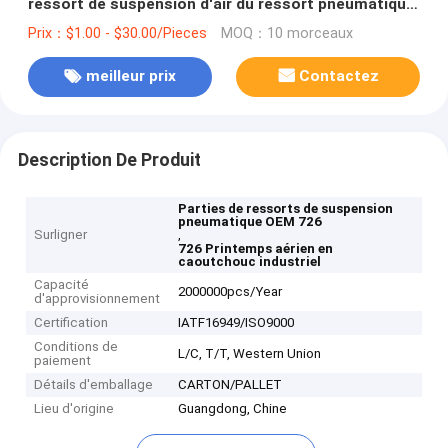
ressort de suspension d'air du ressort pneumatique
FT530-35 726 pour l'OEM
Prix：$1.00 - $30.00/Pieces
MOQ：10 morceaux
meilleur prix
Contactez
Description De Produit
Parties de ressorts de suspension
pneumatique OEM 726
Surligner
,
726 Printemps aérien en
caoutchouc industriel
Capacité
2000000pcs/Year
d'approvisionnement
Certification
IATF16949/ISO9000
Conditions de
L/C, T/T, Western Union
paiement
Détails d'emballage
CARTON/PALLET
Lieu d'origine
Guangdong, Chine