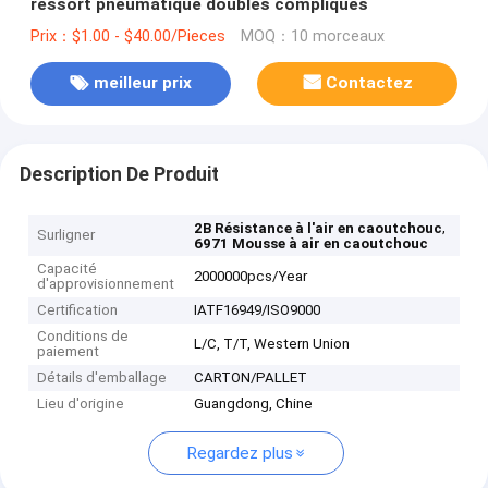
ressort pneumatique doubles compliqués
Prix：$1.00 - $40.00/Pieces
MOQ：10 morceaux
meilleur prix
Contactez
Description De Produit
,
2B Résistance à l'air en caoutchouc
Surligner
6971 Mousse à air en caoutchouc
Capacité
2000000pcs/Year
d'approvisionnement
Certification
IATF16949/ISO9000
Conditions de
L/C, T/T, Western Union
paiement
Détails d'emballage
CARTON/PALLET
Lieu d'origine
Guangdong, Chine
Regardez plus