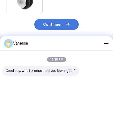
pneumatique doubles
compliqués
Continuer
Vanessa
Produits Recommandés
10:38 PM
Good day, what product are you looking for?
VKNTECH 1B7070
Airbags 436/W01-
VKNTECH 3B7
CONVOLUTED AIR
358-7838
RESSORT
SPRING REPLACE
compliqués triples
PNEUMATIQU
FS70-7 PICK UP AIR
de la suspension
CONVOLUTÉ
SPRING material
FT530-35 de ressort
REMPLACE
Meilleur prix
Meilleur prix
Meilleur p