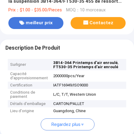
la suspension 3B14-364/FT530-35 455 de ressort
pneumatique/air
Prix：$1.00 - $35.00/Pieces
MOQ：10 morceaux
meilleur prix
Contactez
Description De Produit
,
3B14-364 Printemps d'air enroulé
Surligner
FT530-35 Printemps d'air enroulé
Capacité
2000000pcs/Year
d'approvisionnement
Certification
IATF16949/ISO9000
Conditions de
L/C, T/T, Western Union
paiement
Détails d'emballage
CARTON/PALLET
Lieu d'origine
Guangdong, Chine
Regardez plus