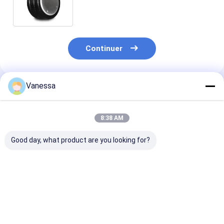
3B14-364/FT530-35 455 de
ressort pneumatique/air
Continuer
Vanessa
Produits Recommandés
8:38 AM
Good day, what product are you looking for?
VKNTECH 1B7070
Airbags 436/W01-
VKNTECH 3B7
CONVOLUTED AIR
358-7838
RESSORT
SPRING REPLACE
compliqués triples
PNEUMATIQU
FS70-7 PICK UP AIR
de la suspension
CONVOLUTÉ
SPRING material
FT530-35 de ressort
REMPLACE
Meilleur prix
Meilleur prix
Meilleur p