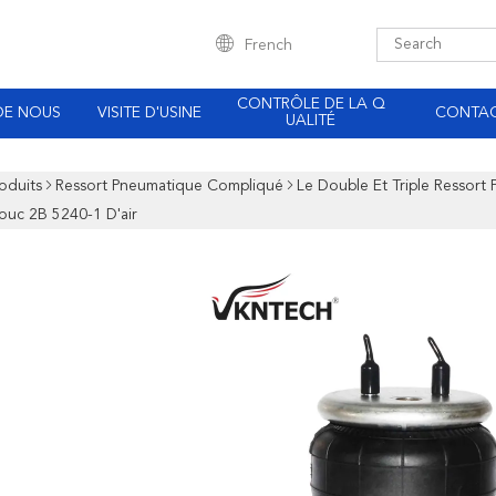
French
CONTRÔLE DE LA Q
DE NOUS
VISITE D'USINE
CONTA
UALITÉ
oduits
Ressort Pneumatique Compliqué
Le Double Et Triple Ressort
uc 2B 5240-1 D'air