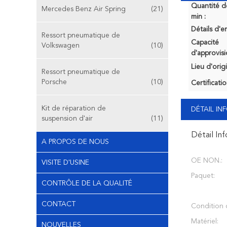
Quantité 
Mercedes Benz Air Spring
(21)
min :
Détails d'e
Ressort pneumatique de
Capacité
Volkswagen
(10)
d'approvis
Lieu d'orig
Ressort pneumatique de
Porsche
(10)
Certificatio
Kit de réparation de
DÉTAIL I
suspension d'air
(11)
Détail In
A PROPOS DE NOUS
OE NON.:
VISITE D'USINE
Paquet:
CONTRÔLE DE LA QUALITÉ
CONTACT
Condition d
Matériel:
NOUVELLES