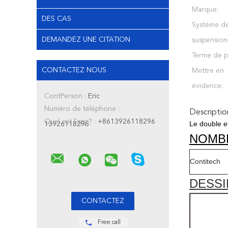
Marque:
DES CAS
Système de
DEMANDEZ UNE CITATION
suspension
Terme de p
CONTACTEZ NOUS
Mettre en
évidence:
ContPerson :
Eric
Numéro de téléphone :
Descriptio
Quel est l'app? :
+8613926118296
Le double e
13926118296
NOMB
Contitech
DESSI
Free call