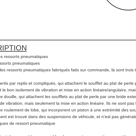
IPTION
es ressorts pneumatiques
ssorts pneumatiques
 des ressorts pneumatiques fabriqués faits sur commande, là sont troi
sertis par replis et compliqués, qui attachent le soufflet au plat de per
t le bon isolement de vibration et mise en action linéaire/angulaire, m
de douille, qui attachent les soufflets au plat de perle par une bride ex
de vibration, mais seulement la mise en action linéaire. Ils ne sont pa
de roulement de lobe, qui incorporent un piston à une extrémité des souff
nt est trouvé dans des suspensions de véhicule, et n'est pas général
iques de ressort pneumatique