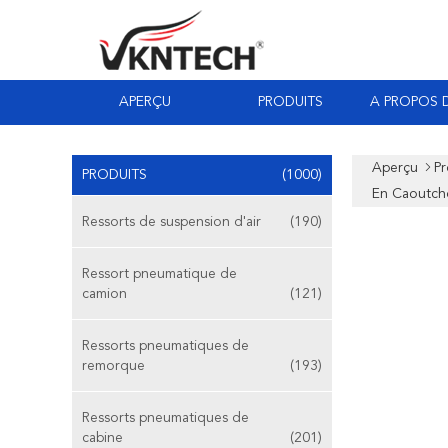
APERÇU
PRODUITS
A PROPOS 
Aperçu
Pr
PRODUITS
(1000)
En Caoutcho
Ressorts de suspension d'air
(190)
Ressort pneumatique de
camion
(121)
Ressorts pneumatiques de
remorque
(193)
Ressorts pneumatiques de
cabine
(201)