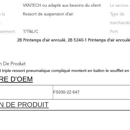
VKNTECH ou adapté aux besoins du client
Le service 
 la
Ressort de suspension d'air
Type de
:
marchandis
aiement:
T/T&L/C
Port:
2B Printemps d'air enroulé
,
2B 5240-1 Printemps d'air enroulé
n De Produit
t triple ressort pneumatique compliqué montent en ballon le soufflet e
RE D'OEM
FS330-22 647
N DE PRODUIT