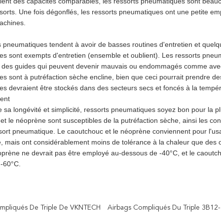
 aient des capacités comparables, les ressorts pneumatiques sont beau
ssorts. Une fois dégonflés, les ressorts pneumatiques ont une petite em
machines.
s pneumatiques tendent à avoir de basses routines d'entretien et quelq
 sont exempts d'entretien (ensemble et oublient). Les ressorts pneumati
des guides qui peuvent devenir mauvais ou endommagés comme avec d'au
s sont à putréfaction sèche encline, bien que ceci pourrait prendre d
s devraient être stockés dans des secteurs secs et foncés à la tempé
ent
 sa longévité et simplicité, ressorts pneumatiques soyez bon pour la pl
t le néoprène sont susceptibles de la putréfaction sèche, ainsi les con
ssort pneumatique. Le caoutchouc et le néoprène conviennent pour l'us
, mais ont considérablement moins de tolérance à la chaleur que des opt
oprène ne devrait pas être employé au-dessous de -40°C, et le caoutch
 -60°C.
mpliqués De Triple De VKNTECH
Airbags Compliqués Du Triple 3B12