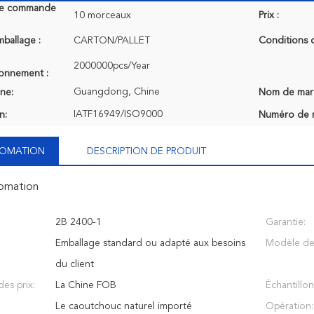
de commande
10 morceaux
Prix :
mballage :
CARTON/PALLET
Conditions 
2000000pcs/Year
ionnement :
Guangdong, Chine
ine:
Nom de mar
IATF16949/ISO9000
n:
Numéro de 
NFOMATION
DESCRIPTION DE PRODUIT
fomation
2B 2400-1
Garantie:
Emballage standard ou adapté aux besoins
Modèle de 
du client
es prix:
La Chine FOB
Échantillon
Le caoutchouc naturel importé
Opération: