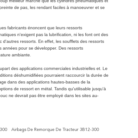
coup meilleur marché que les cylindres pneumatiques et
preinte de pas, les rendant faciles à manoeuvrer et se
ues fabricants énoncent que leurs ressorts
ques n'exigent pas la lubrification, ni les font ont des
tres ressorts. En effet, les soufflets des ressorts
es années pour se développer. Des ressorts
rature ambiante.
upart des applications commerciales industrielles et. Le
ditions déshumidifiées pourraient raccourcir la durée de
age dans des applications hautes-basses de la
ions de ressort en métal. Tandis qu'utilisable jusqu'à
ouc ne devrait pas être employé dans les sites au-
-300
Airbags De Remorque De Tracteur 3B12-300