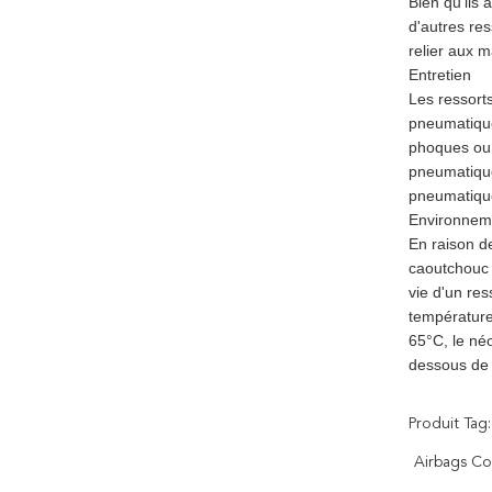
Bien qu'ils
d'autres re
relier aux 
Entretien
Les ressort
pneumatiques
phoques ou 
pneumatique
pneumatique
Environnem
En raison de
caoutchouc e
vie d'un re
température
65°C, le né
dessous de
Produit Tag:
Airbags Co