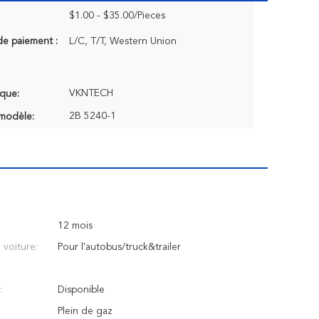
$1.00 - $35.00/Pieces
de paiement :
L/C, T/T, Western Union
VKNTECH
que:
2B 5240-1
modèle:
12 mois
voiture:
Pour l'autobus/truck&trailer
:
Disponible
Plein de gaz