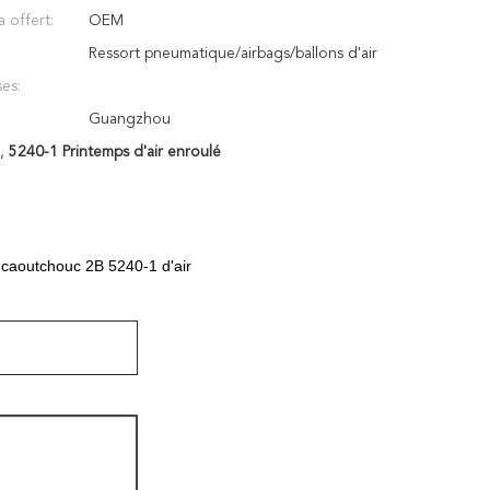
a offert:
OEM
Ressort pneumatique/airbags/ballons d'air
es:
Guangzhou
,
5240-1 Printemps d'air enroulé
n caoutchouc 2B 5240-1 d'air