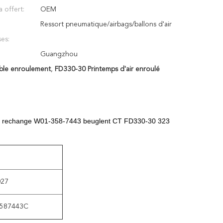
a offert:
OEM
Ressort pneumatique/airbags/ballons d'air
es:
Guangzhou
ble enroulement
,
FD330-30 Printemps d'air enroulé
 de rechange W01-358-7443 beuglent CT FD330-30 323
027
587443C