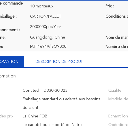
de commande
10 morceaux
Prix :
mballage :
CARTON/PALLET
Conditions 
2000000pcs/Year
ionnement :
Guangdong, Chine
ine:
Nom de mar
IATF16949/ISO9000
n:
Numéro de 
NFOMATION
DESCRIPTION DE PRODUIT
fomation
Contitech FD330-30 323
Qualité:
Emballage standard ou adapté aux besoins
Modèle de 
du client
es prix:
La Chine FOB
Échantillon
Le caoutchouc importé de Natrul
Opération: