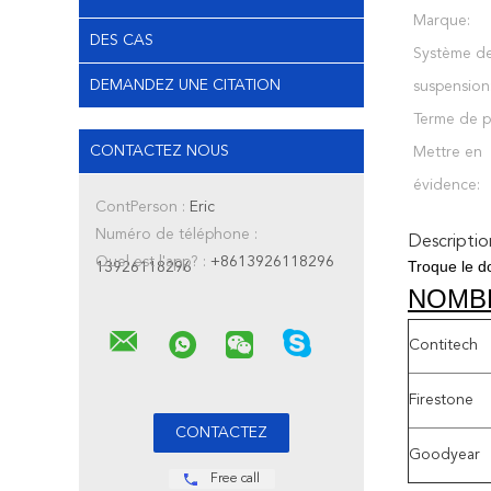
Marque:
DES CAS
Système de
DEMANDEZ UNE CITATION
suspension
Terme de p
CONTACTEZ NOUS
Mettre en
évidence:
ContPerson :
Eric
Numéro de téléphone :
Descriptio
Quel est l'app? :
+8613926118296
Troque le d
13926118296
NOMB
Contitech
Firestone
Goodyear
Free call