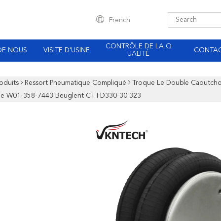
French
CONTRÔLE DE LA Q
DE NOUS
VISITE D'USINE
CONTA
UALITÉ
oduits
Ressort Pneumatique Compliqué
Troque Le Double Caoutchou
e W01-358-7443 Beuglent CT FD330-30 323