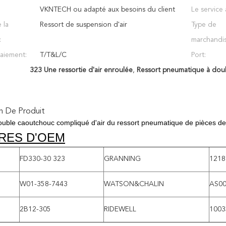
VKNTECH ou adapté aux besoins du client
Le service 
 la
Ressort de suspension d'air
Type de
:
marchandis
aiement:
T/T&L/C
Port:
323 Une ressortie d'air enroulée
,
Ressort pneumatique à dou
n De Produit
ouble caoutchouc compliqué d'air du ressort pneumatique de pièces
RES D'OEM
FD330-30 323
GRANNING
1218
W01-358-7443
WATSON&CHALIN
AS0
2B12-305
RIDEWELL
1003