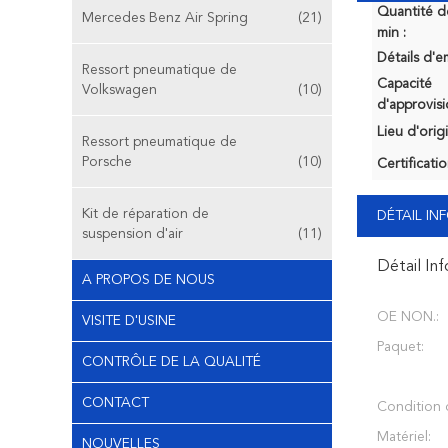
Quantité 
Mercedes Benz Air Spring
(21)
min :
Détails d'e
Ressort pneumatique de
Capacité
Volkswagen
(10)
d'approvis
Lieu d'orig
Ressort pneumatique de
Porsche
(10)
Certificatio
Kit de réparation de
DÉTAIL I
suspension d'air
(11)
Détail In
A PROPOS DE NOUS
OE NON.:
VISITE D'USINE
Paquet:
CONTRÔLE DE LA QUALITÉ
CONTACT
Condition d
Matériel:
NOUVELLES