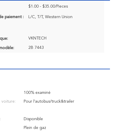
$1.00 - $35.00/Pieces
de paiement :
L/C, T/T, Western Union
VKNTECH
que:
2B 7443
modèle:
100% examiné
voiture:
Pour l'autobus/truck&trailer
:
Disponible
Plein de gaz