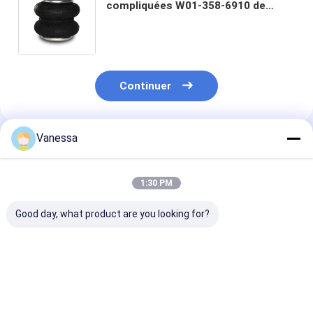
compliquées W01-358-6910 de
camion et d'autobus de la
suspension 2B9-200 d'air du ressort
pneumatique FD200-19
Continuer
Vanessa
Produits Recommandés
1:30 PM
Good day, what product are you looking for?
VKNTECH 1B7070
Airbags 436/W01-
VKNTECH 3B7
CONVOLUTED AIR
358-7838
RESSORT
SPRING REPLACE
compliqués triples
PNEUMATIQU