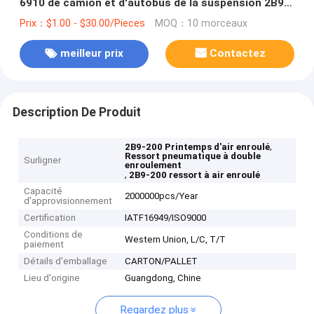
6910 de camion et d'autobus de la suspension 2B9-
200 d'air du ressort pneumatique FD200-19
Prix：$1.00 - $30.00/Pieces
MOQ：10 morceaux
meilleur prix
Contactez
Description De Produit
,
2B9-200 Printemps d'air enroulé
Ressort pneumatique à double
Surligner
enroulement
,
2B9-200 ressort à air enroulé
Capacité
2000000pcs/Year
d'approvisionnement
Certification
IATF16949/ISO9000
Conditions de
Western Union, L/C, T/T
paiement
Détails d'emballage
CARTON/PALLET
Lieu d'origine
Guangdong, Chine
Regardez plus