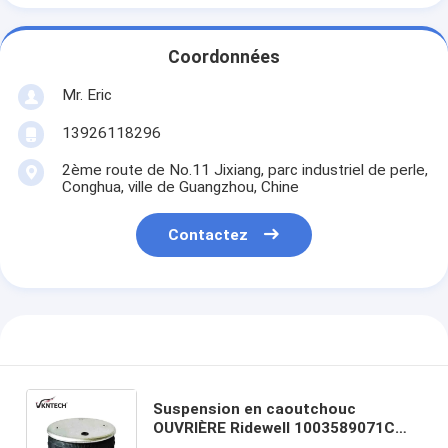
Coordonnées
Mr. Eric
13926118296
2ème route de No.11 Jixiang, parc industriel de perle,
Conghua, ville de Guangzhou, Chine
Contactez
Suspension en caoutchouc
OUVRIÈRE Ridewell 1003589071C
d'air de Firestone W01-358-9071 de