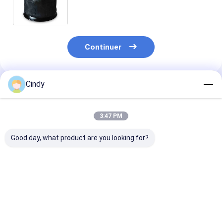
ressort pneumatique de TEK
101357
Continuer
Cindy
Produits Recommandés
3:47 PM
Good day, what product are you looking for?
Les caractéristiques
RESSORT
Le système de
de l'appareil doivent
PNEUMATIQUE DE
contrôle de la
être les
REMORQUE NEWAY
température d
suivantes:229.0003.00
21215632
être conforme
2. Je vous en
RVIBERTOJA
prescriptions 
Meilleur prix
Meilleur prix
Meilleur p