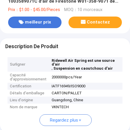
1003589071C d'air de Firestone W01-358-9071 de
ressort pneumatique de TEK 101357
Prix：$1.00 - $45.00/Pieces
MOQ：10 morceaux
meilleur prix
Contactez
Description De Produit
Ridewell Air Spring est une source
Surligner
d'air
,
Suspension en caoutchouc d'air
Capacité
2000000pcs/Year
d'approvisionnement
Certification
IATF16949/ISO9000
Détails d'emballage
CARTON/PALLET
Lieu d'origine
Guangdong, Chine
Nom de marque
VKNTECH
Regardez plus