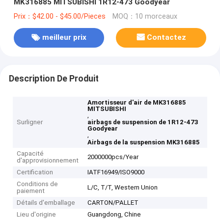
MK316885 MITSUBISHI 1R12-473 Goodyear
Prix：$42.00 - $45.00/Pieces
MOQ：10 morceaux
meilleur prix
Contactez
Description De Produit
Amortisseur d'air de MK316885
MITSUBISHI
,
Surligner
airbags de suspension de 1R12-473
Goodyear
,
Airbags de la suspension MK316885
Capacité
2000000pcs/Year
d'approvisionnement
Certification
IATF16949/ISO9000
Conditions de
L/C, T/T, Western Union
paiement
Détails d'emballage
CARTON/PALLET
Lieu d'origine
Guangdong, Chine