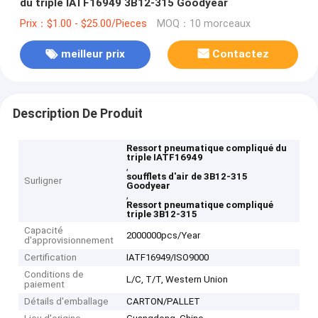
du triple IATF16949 3B12-315 Goodyear
Prix：$1.00 - $25.00/Pieces
MOQ：10 morceaux
meilleur prix
Contactez
Description De Produit
Ressort pneumatique compliqué du
triple IATF16949
,
soufflets d'air de 3B12-315
Surligner
Goodyear
,
Ressort pneumatique compliqué
triple 3B12-315
Capacité
2000000pcs/Year
d'approvisionnement
Certification
IATF16949/ISO9000
Conditions de
L/C, T/T, Western Union
paiement
Détails d'emballage
CARTON/PALLET