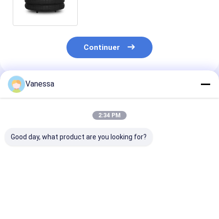
W01-358-7998 de ressort
pneumatique/air
Continuer
Vanessa
Produits Recommandés
2:34 PM
Good day, what product are you looking for?
Les caractéristiques
RESSORT
Le système de
de l'appareil doivent
PNEUMATIQUE DE
contrôle de la
être les
REMORQUE NEWAY
température d
suivantes:229.0003.00
21215632
être conforme
2. Je vous en
RVIBERTOJA
prescriptions 
Meilleur prix
Meilleur prix
Meilleur p