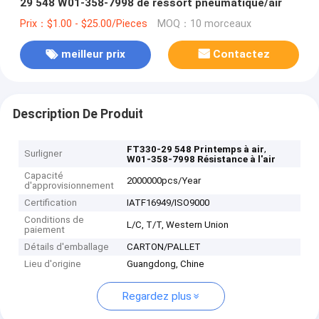
29 548 W01-358-7998 de ressort pneumatique/air
Prix：$1.00 - $25.00/Pieces
MOQ：10 morceaux
meilleur prix
Contactez
Description De Produit
,
FT330-29 548 Printemps à air
Surligner
W01-358-7998 Résistance à l'air
Capacité
2000000pcs/Year
d'approvisionnement
Certification
IATF16949/ISO9000
Conditions de
L/C, T/T, Western Union
paiement
Détails d'emballage
CARTON/PALLET
Lieu d'origine
Guangdong, Chine
Regardez plus