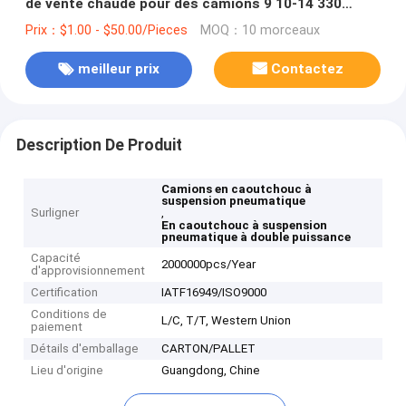
de vente chaude pour des camions 9 10-14 330
ressorts pneumatiques de /W01-358-9070
Prix：$1.00 - $50.00/Pieces
MOQ：10 morceaux
Twicepower 1R12-370 en caoutchouc
meilleur prix
Contactez
Description De Produit
Camions en caoutchouc à
suspension pneumatique
Surligner
,
En caoutchouc à suspension
pneumatique à double puissance
Capacité
2000000pcs/Year
d'approvisionnement
Certification
IATF16949/ISO9000
Conditions de
L/C, T/T, Western Union
paiement
Détails d'emballage
CARTON/PALLET
Lieu d'origine
Guangdong, Chine