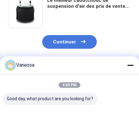
Le meilleur caoutchouc de
suspension d'air des prix de vente
chaude pour des camions 9 10-14
330 ressorts pneumatiques de
/W01-358-9070 Twicepower 1R12-
370 en caoutchouc
Continuer
Vanessa
Produits Recommandés
4:43 PM
Good day, what product are you looking for?
Les caractéristiques
RESSORT
Le système de
de l'appareil doivent
PNEUMATIQUE DE
contrôle de la