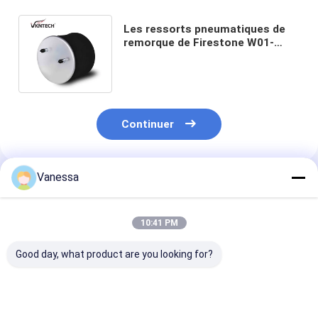
Les ressorts pneumatiques de
remorque de Firestone W01-
M58-8091 beuglent 11 10.5A-16 P
1R14-171
Continuer
Vanessa
Produits Recommandés
10:41 PM
Good day, what product are you looking for?