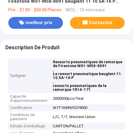
Firestone W01-M58-8091 beuglent 11 10.5A-16 P
1R14-171
Prix：$1.00 - $50.00/Pieces
MOQ：10 morceaux
meilleur prix
Contactez
Description De Produit
Ressorts pneumatiques de remorque
de Firestone W01-M58-8091
,
Le ressort pneumatique beuglent 11
Surligner
10.5A-16 P
,
ressorts pneumatiques de la
remorque 1R14-171
Capacité
2000000pcs/Year
d'approvisionnement
Certification
IATF16949/ISO9000
Conditions de
L/C, T/T, Western Union
paiement
Détails d'emballage
CARTON/PALLET