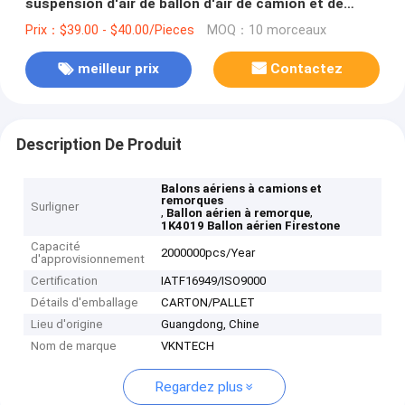
suspension d'air de ballon d'air de camion et de
remorque
Prix：$39.00 - $40.00/Pieces
MOQ：10 morceaux
meilleur prix
Contactez
Description De Produit
Balons aériens à camions et
remorques
Surligner
,
,
Ballon aérien à remorque
1K4019 Ballon aérien Firestone
Capacité
2000000pcs/Year
d'approvisionnement
Certification
IATF16949/ISO9000
Détails d'emballage
CARTON/PALLET
Lieu d'origine
Guangdong, Chine
Nom de marque
VKNTECH
Regardez plus