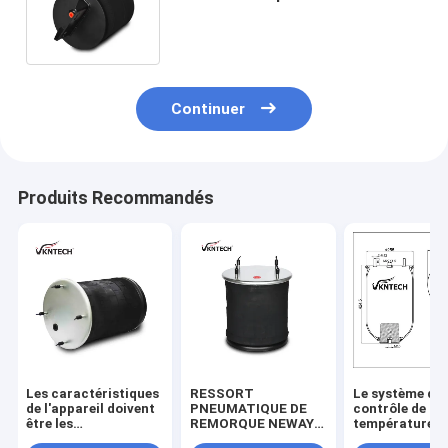
ballon d'air de camion et de
remorque
Continuer
Produits Recommandés
Les caractéristiques
RESSORT
Le système de
de l'appareil doivent
PNEUMATIQUE DE
contrôle de la
être les
REMORQUE NEWAY
température d
suivantes:229.0003.00
21215632
être conforme