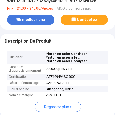
W01-M58-8619 /Goodyear 1R11-701/Contitech
941MB
Prix：$1.00 - $45.00/Pieces
MOQ：50 morceaux
meilleur prix
Contactez
Description De Produit
,
Piston en acier Contitech
Surligner
,
Piston en acier à feu
Piston en acier Goodyear
Capacité
2000000pcs/Year
d'approvisionnement
Certification
IATF16949/ISO9000
Détails d'emballage
CARTON/PALLET
Lieu d'origine
Guangdong, Chine
Nom de marque
VKNTECH
Regardez plus