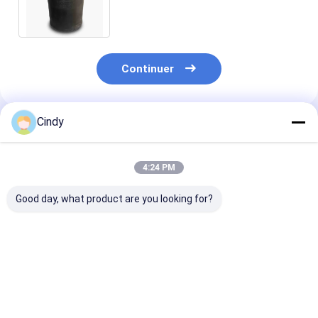
/Goodyear 1R11-701/Contitech
941MB
Continuer
Cindy
Produits Recommandés
4:24 PM
Good day, what product are you looking for?
Les caractéristiques
RESSORT
Le système de
de l'appareil doivent
PNEUMATIQUE DE
contrôle de la
être les
REMORQUE NEWAY
température d
suivantes:229.0003.00
21215632
être conforme
2. Je vous en
RVIBERTOJA
prescriptions 
Meilleur prix
Meilleur prix
Meilleur p