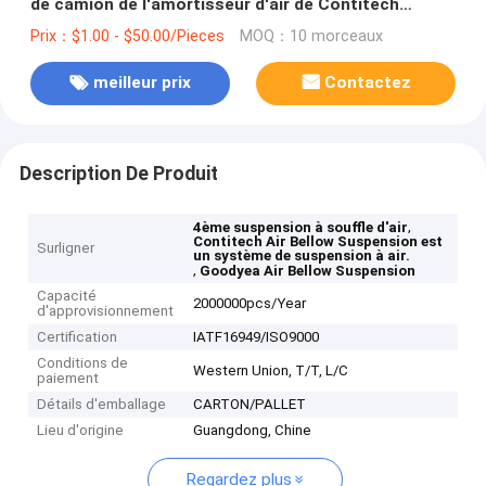
de camion de l'amortisseur d'air de Contitech
810MB 4st/de suspension de soufflet d'air W01-
Prix：$1.00 - $50.00/Pieces
MOQ：10 morceaux
M58-6345
meilleur prix
Contactez
Description De Produit
,
4ème suspension à souffle d'air
Contitech Air Bellow Suspension est
Surligner
un système de suspension à air.
,
Goodyea Air Bellow Suspension
Capacité
2000000pcs/Year
d'approvisionnement
Certification
IATF16949/ISO9000
Conditions de
Western Union, T/T, L/C
paiement
Détails d'emballage
CARTON/PALLET
Lieu d'origine
Guangdong, Chine
Regardez plus