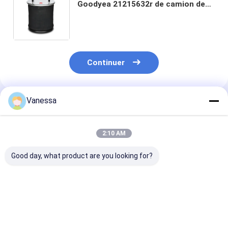
Goodyea 21215632r de camion de
l'amortisseur d'air de Contitech
810MB 4st/de suspension de
soufflet d'air W01-M58-6345
Continuer
Vanessa
Produits Recommandés
2:10 AM
Good day, what product are you looking for?
Les caractéristiques
RESSORT
Le système de
de l'appareil doivent
PNEUMATIQUE DE
contrôle de la
être les
REMORQUE NEWAY
température d