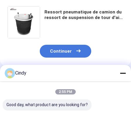
Ressort pneumatique de camion du
ressort de suspension de tour d'air
de Contitech 4810NP05/de ballon à
air 1R14-730 Firestone W01-M58-
6338
Continuer
Cindy
Produits Recommandés
2:55 PM
Good day, what product are you looking for?