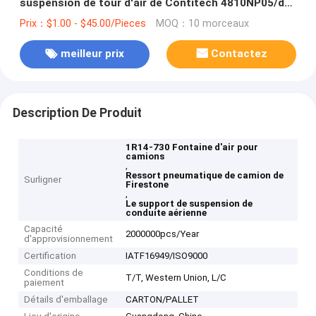
suspension de tour d'air de Contitech 4810NP05/de
ballon à air 1R14-730 Firestone W01-M58-6338
Prix：$1.00 - $45.00/Pieces
MOQ：10 morceaux
meilleur prix
Contactez
Description De Produit
1R14-730 Fontaine d'air pour
camions
,
Ressort pneumatique de camion de
Surligner
Firestone
,
Le support de suspension de
conduite aérienne
Capacité
2000000pcs/Year
d'approvisionnement
Certification
IATF16949/ISO9000
Conditions de
T/T, Western Union, L/C
paiement
Détails d'emballage
CARTON/PALLET