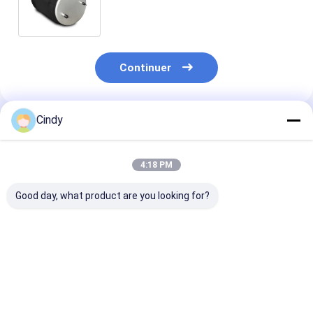
1R12-092 d'air de DAYTON 352-
9082 Contitech 4156NP04
Continuer
Cindy
Produits Recommandés
4:18 PM
Good day, what product are you looking for?
Les caractéristiques
RESSORT
Le système de
de l'appareil doivent
PNEUMATIQUE DE
contrôle de la
être les
REMORQUE NEWAY
température d
suivantes:229.0003.00
21215632
être conforme
2. Je vous en
RVIBERTOJA
prescriptions 
Meilleur prix
Meilleur prix
Meilleur p