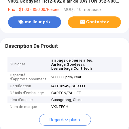
9082 Goodyear 1R12-092 d'air de DAYTON 352-9082
Contitech 4156NP04
Prix：$1.00 - $50.00/Pieces
MOQ：10 morceaux
meilleur prix
Contactez
Description De Produit
,
airbags de pierre à feu
Surligner
,
Airbags Goodyear
Les airbags Contitech
Capacité
2000000pcs/Year
d'approvisionnement
Certification
IATF16949/ISO9000
Détails d'emballage
CARTON/PALLET
Lieu d'origine
Guangdong, Chine
Nom de marque
VKNTECH
Regardez plus