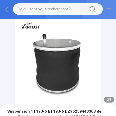
2
/
3
Suspension 1T19J-6 ET19J-6 DZ95259440308 de