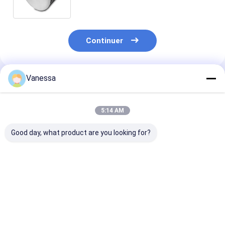
de camion et de remorque
Continuer
Vanessa
Produits Recommandés
5:14 AM
Good day, what product are you looking for?
Les caractéristiques
RESSORT
Le système de
de l'appareil doivent
PNEUMATIQUE DE
contrôle de la
être les
REMORQUE NEWAY
température d
suivantes:229.0003.00
21215632
être conforme
2. Je vous en
RVIBERTOJA
prescriptions 
Meilleur prix
Meilleur prix
Meilleur p
prie.229.2103.00 2.
45402002 DAF
l'annexe