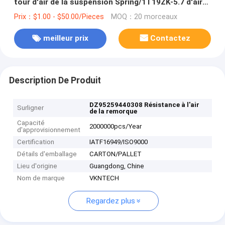
tour d'air de la suspension Spring/1T19ZK-5.7 d'air
de camion et de remorque
Prix：$1.00 - $50.00/Pieces
MOQ：20 morceaux
meilleur prix
Contactez
Description De Produit
DZ95259440308 Résistance à l'air
Surligner
de la remorque
Capacité
2000000pcs/Year
d'approvisionnement
Certification
IATF16949/ISO9000
Détails d'emballage
CARTON/PALLET
Lieu d'origine
Guangdong, Chine
Nom de marque
VKNTECH
Regardez plus