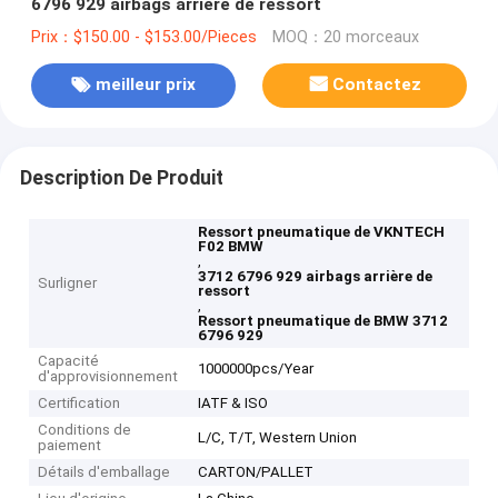
6796 929 airbags arrière de ressort
Prix：$150.00 - $153.00/Pieces
MOQ：20 morceaux
meilleur prix
Contactez
Description De Produit
Ressort pneumatique de VKNTECH
F02 BMW
,
3712 6796 929 airbags arrière de
Surligner
ressort
,
Ressort pneumatique de BMW 3712
6796 929
Capacité
1000000pcs/Year
d'approvisionnement
Certification
IATF & ISO
Conditions de
L/C, T/T, Western Union
paiement
Détails d'emballage
CARTON/PALLET