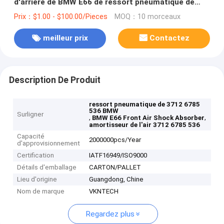
d'arrière de BMW E66 de ressort pneumatique de
BMW
Prix：$1.00 - $100.00/Pieces
MOQ：10 morceaux
meilleur prix
Contactez
Description De Produit
ressort pneumatique de 3712 6785
536 BMW
Surligner
,
,
BMW E66 Front Air Shock Absorber
amortisseur de l'air 3712 6785 536
Capacité
2000000pcs/Year
d'approvisionnement
Certification
IATF16949/ISO9000
Détails d'emballage
CARTON/PALLET
Lieu d'origine
Guangdong, Chine
Nom de marque
VKNTECH
Regardez plus