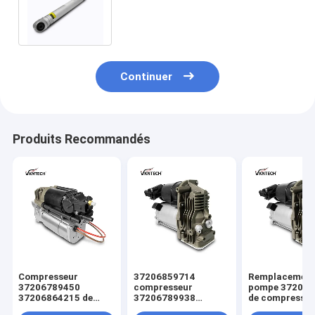
BMW E66 de ressort
pneumatique de BMW
Continuer
Produits Recommandés
Compresseur
37206859714
Remplacement 
37206789450
compresseur
pompe 372067
37206864215 de
37206789938
de compresseur
suspension d'air
37226775479 de
de tour d'air 