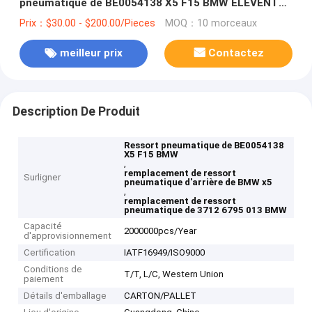
pneumatique de BE0054138 X5 F15 BMW ÉLÈVENT
3712 6795 013
Prix：$30.00 - $200.00/Pieces
MOQ：10 morceaux
meilleur prix
Contactez
Description De Produit
Ressort pneumatique de BE0054138
X5 F15 BMW
,
remplacement de ressort
Surligner
pneumatique d'arrière de BMW x5
,
remplacement de ressort
pneumatique de 3712 6795 013 BMW
Capacité
2000000pcs/Year
d'approvisionnement
Certification
IATF16949/ISO9000
Conditions de
T/T, L/C, Western Union
paiement
Détails d'emballage
CARTON/PALLET