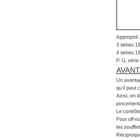
Approprié 
3 séries 1
4 séries 1
P, G, séri
AVANT
Un avantage
qu'il peut
Ainsi, en 
pincement/
Le contrôle
Pour off-r
les soufflet
Réciproque