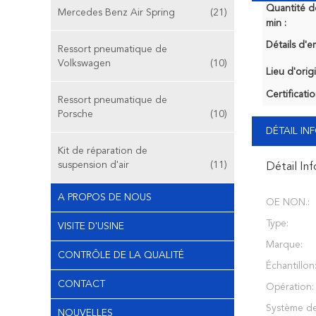
Quantité 
Mercedes Benz Air Spring
(21)
min :
Détails d'e
Ressort pneumatique de
Volkswagen
(10)
Lieu d'orig
Certificatio
Ressort pneumatique de
Porsche
(10)
DÉTAIL I
Kit de réparation de
suspension d'air
(11)
Détail In
A PROPOS DE NOUS
OE NON.:
Type:
VISITE D'USINE
Marque:
CONTRÔLE DE LA QUALITÉ
Échantillon
CONTACT
Opération:
Système de
NOUVELLES