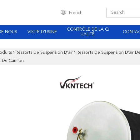
French
CONTRÔLE DE LA Q
DE NOUS
VISITE D'USINE
CONTA
UALITÉ
oduits
Ressorts De Suspension D'air
Ressorts De Suspension D'air 
 De Camion