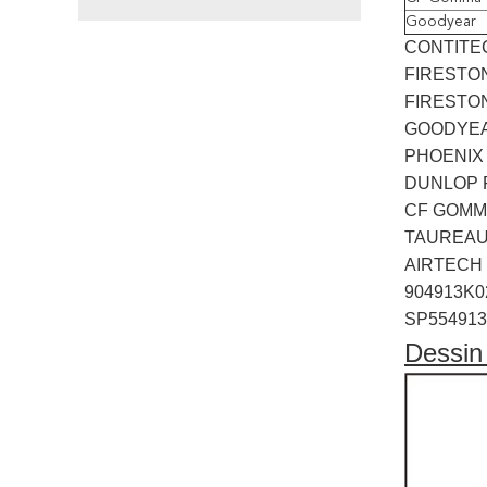
Goodyear
CONTITEC
FIRESTON
FIRESTON
GOODYEAR
PHOENIX 
DUNLOP 
CF GOMMA
TAUREAU 
AIRTECH 
904913K02
SP554913
Dessin 