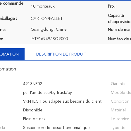
de commande
10 morceaux
Prix :
Capacité
mballage :
CARTON/PALLET
d'approvisi
Guangdong, Chine
ine:
Nom de mar
IATF16949/ISO9000
n:
Numéro de 
NFOMATION
DESCRIPTION DE PRODUIT
fomation
4913NP02
Garantie:
par l'air de sea/by truck/by
Modèle de 
VKNTECH ou adapté aux besoins du client
Condition 
:
Disponible
Matériel:
Plein de gaz
Le service 
 la
Suspension de ressort pneumatique
Type de