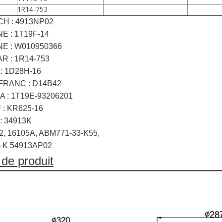
1R14-753
H : 4913NP02
E : 1T19F-14
E : W010950366
 : 1R14-753
: 1D28H-16
FRANC : D14B42
 : 1T19E-93206201
: KR625-16
: 34913K
, 16105A, ABM771-33-K55,
-K 54913AP02
de produit