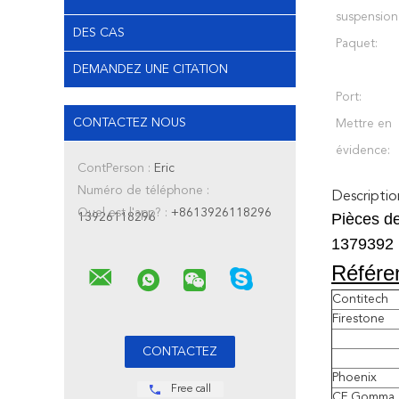
suspension
DES CAS
Paquet:
DEMANDEZ UNE CITATION
Port:
CONTACTEZ NOUS
Mettre en
évidence:
ContPerson :
Eric
Numéro de téléphone :
Descriptio
Quel est l'app? :
+8613926118296
Pièces d
13926118296
1379392 
Référe
Contitech
Firestone
Phoenix
Free call
CF Gomma