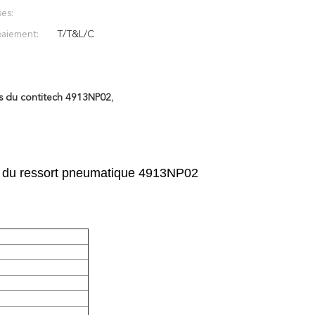
es:
aiement:
T/T&L/C
s du contitech 4913NP02
,
r du ressort pneumatique 4913NP02