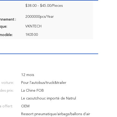
$38.00 - $45.00/Pieces
2000000pcs/Year
onnement :
VKNTECH
que:
1K0500
modèle:
12 mois
voiture:
Pour l'autobus/truck&trailer
des prix:
La Chine FOB
Le caoutchouc importé de Natrul
a offert:
OEM
Ressort pneumatique/airbags/ballons d'air