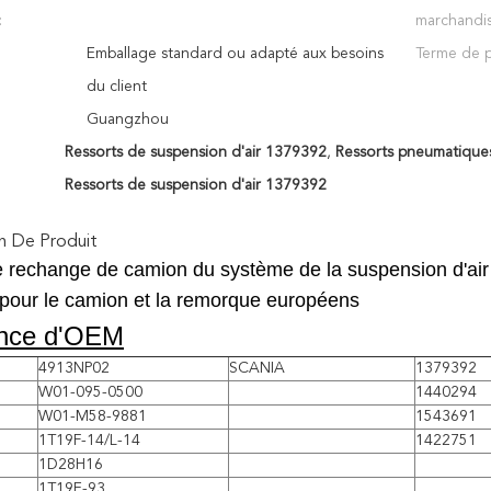
:
marchandis
Emballage standard ou adapté aux besoins
Terme de p
du client
Guangzhou
Ressorts de suspension d'air 1379392
,
Ressorts pneumatique
Ressorts de suspension d'air 1379392
n De Produit
e rechange de camion du système de la suspension d'ai
pour le camion et la remorque européens
nce d'OEM
4913NP02
SCANIA
1379392
W01-095-0500
1440294
W01-M58-9881
1543691
1T19F-14/L-14
1422751
1D28H16
1T19E-93