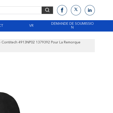
DEMANDE DE SOUMISSIO
CT
VR
N
De Contitech 4913NP02 1379392 Pour La Remorque