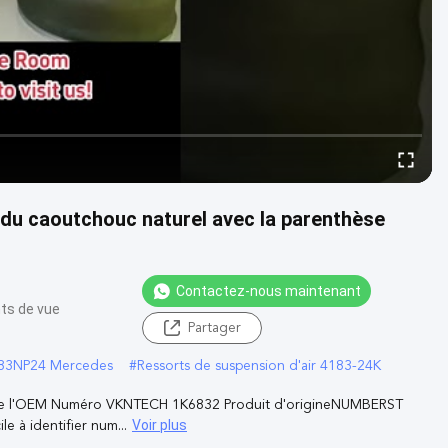
u caoutchouc naturel avec la parenthèse
Contactez-nous maintenant
nts de vue
Partager
183NP24 Mercedes
#
Ressorts de suspension d'air 4183-24K
e l'OEM Numéro VKNTECH 1K6832 Produit d'origineNUMBERST
Voir plus
e à identifier num...