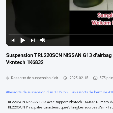
Suspension TRL220SCN NISSAN G13 d'airbag d
Vkntech 1K6832
Ressorts de suspension d'air
2025-02-15
575 poi
#
Ressorts de suspension d'air 1379392
#
Ressorts de benz de 4
TRL220SCN NISSAN G13 avec support Vkntech 1K6832 Numéro d
TRL220SCN Principales caractéristiquesVikingLes sources d'air - Facil