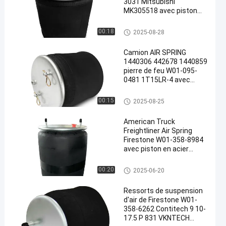
3031 Mitsubishi
MK305518 avec piston
métallique Remplacé par
Vkntech1K3031
Ressorts de suspension d'air
00:18
2025-08-28
Camion AIR SPRING
1440306 442678 1440859
pierre de feu W01-095-
0481 1T15LR-4 avec
piston en acier remplacé
par Vkntech 1K0481
Ressorts de suspension d'air
00:15
2025-08-25
American Truck
Freightliner Air Spring
Firestone W01-358-8984
avec piston en acier
1T66E-11.8, Rowe
ASC1400HL en
Ressorts de suspension d'air
00:20
2025-06-20
caoutchouc naturel
métallique remplacée par
Ressorts de suspension
Vkntech 1K8984
d'air de Firestone W01-
358-6262 Contitech 9 10-
17.5 P 831 VKNTECH