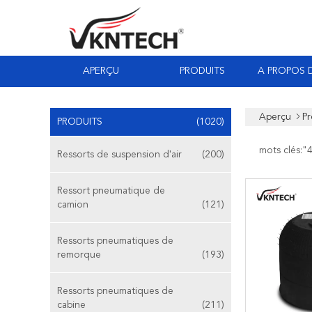
APERÇU
PRODUITS
A PROPOS 
Aperçu
Pr
PRODUITS
(1020)
mots clés:"
Ressorts de suspension d'air
(200)
Ressort pneumatique de
camion
(121)
Ressorts pneumatiques de
remorque
(193)
Ressorts pneumatiques de
cabine
(211)