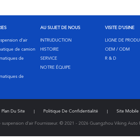
IES
AU SUJET DE NOUS
VISITE D'USINE
spension d'air
INTRUDUCTION
LIGNE DE PRODU
matique de camion
HISTOIRE
OEM / ODM
matiques de
SERVICE
R & D
NOTRE ÉQUIPE
matiques de
Plan Du Site
Politique De Confidentialité
Site Mobile
|
|
suspension d'air Fournisseur. © 2021 - 2026 Guangzhou Viking Auto Par