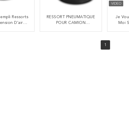
empli Ressorts
RESSORT PNEUMATIQUE
Je Vous
ension D'air
POUR CAMION
Moi S
K 4183NP24
MERCEDES BENZ A
Cont
 Benz Springs
942.320.23.21 Contitech
BENZ
NTACTEZ
CONTACTEZ
2.320.23.
4183NP24 REMPLACÉ
R
1
PAR VKNTECH 1K4183-2
Vkn
RESSORT PNEUMATIQUE
MERCEDES BENZ ATROS
MP2 4183NP24