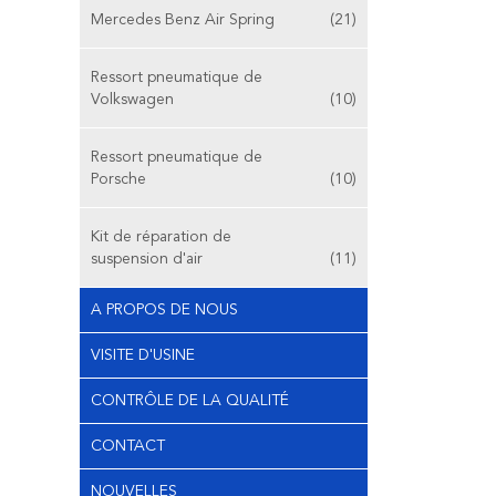
Mercedes Benz Air Spring
(21)
Ressort pneumatique de
Volkswagen
(10)
Ressort pneumatique de
Porsche
(10)
Kit de réparation de
suspension d'air
(11)
A PROPOS DE NOUS
VISITE D'USINE
CONTRÔLE DE LA QUALITÉ
CONTACT
NOUVELLES