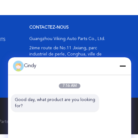
CONTACTEZ-NOUS
Guangzhou Viking Auto Parts Co., Ltd.
ITS
2ème route de No.11 Jixiang, parc
industriel de perle, Conghua, ville de
Guangzhou, Chine
Cindy
86-20-87866788
info@vkairspring.com
7:16 AM
Good day, what product are you looking 
for?
ts Co., Ltd.. All Rights Reserved.