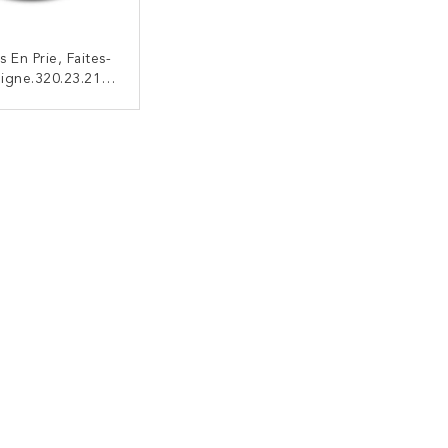
 En Prie, Faites-
igne.320.23.21
itech 4183NP24
 A9423202321
CONTACTEZ
emplacé Par
tech1K4183-2