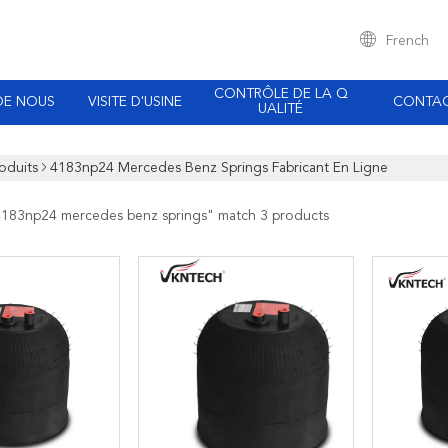
French
CONTRÔLE DE LA Q
DE NOUS
VISITE D'USINE
CONTA
UALITÉ
oduits
4183np24 Mercedes Benz Springs Fabricant En Ligne
4183np24 mercedes benz springs
" match 3 products