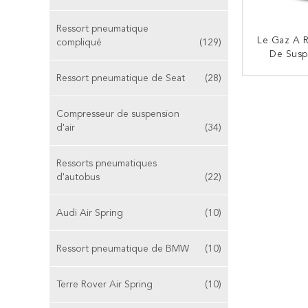
Ressort pneumatique
Le Gaz A R
compliqué
(129)
De Susp
4183-24
Ressort pneumatique de Seat
(28)
Mercedes
CO
A 94
Compresseur de suspension
d'air
(34)
Ressorts pneumatiques
d'autobus
(22)
Audi Air Spring
(10)
Ressort pneumatique de BMW
(10)
Terre Rover Air Spring
(10)