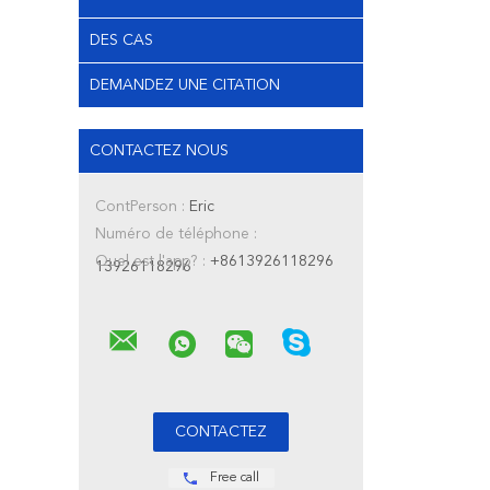
DES CAS
DEMANDEZ UNE CITATION
CONTACTEZ NOUS
ContPerson :
Eric
Numéro de téléphone :
Quel est l'app? :
+8613926118296
13926118296
Free call