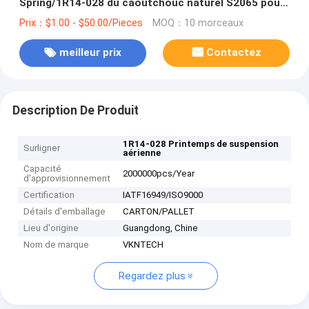
Spring/1R14-028 du caoutchouc naturel S2065 pour
le piston W01-358-9177 en aluminium W01-358-9179
Prix：$1.00 - $50.00/Pieces
MOQ：10 morceaux
4 d'OEM
meilleur prix
Contactez
Description De Produit
1R14-028 Printemps de suspension
Surligner
aérienne
Capacité
2000000pcs/Year
d'approvisionnement
Certification
IATF16949/ISO9000
Détails d'emballage
CARTON/PALLET
Lieu d'origine
Guangdong, Chine
Nom de marque
VKNTECH
Regardez plus