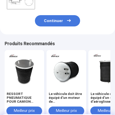
piston W01-358-9177 en aluminium
W01-358-9179 4 d'OEM
Continuer
Produits Recommandés
RESSORT
Le véhicule doit être
Le véhicule doi
PNEUMATIQUE
équipé d'un moteur
équipé d'un sy
POUR CAMION
de
d'aéroglisseur
AIRTECH 135182
commande.001.832.067
GRANNING 15
AIRTECH 34915-01 C
Contitech 4912NP08
Contitech 49
Meilleur prix
Meilleur prix
Meilleur p
BLACKTECH
Goodyear 1R13-713
Firestone W0