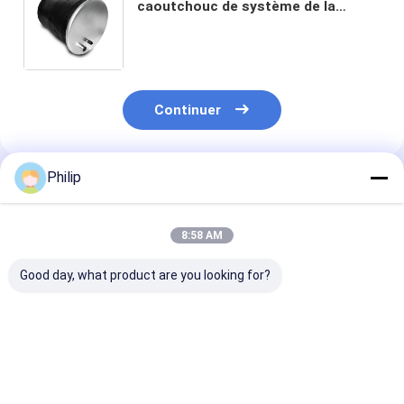
caoutchouc de système de la
suspension de ressort pneumatique
de l'airbag 81.43601.6035 pleins de
gaz partie des airbags de piston en
acier
Continuer
Philip
Produits Recommandés
8:58 AM
Good day, what product are you looking for?
RESSORT
Le véhicule doit être
Le véhicule doi
PNEUMATIQUE
équipé d'un moteur
équipé d'un sy
POUR CAMION
de
d'aéroglisseur