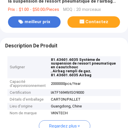
la suspension de ressort pneumatique de l'airbag
81.43601.6035 pleins de gaz partie des airbags de
Prix：$1.00 - $50.00/Pieces
MOQ：20 morceaux
piston en acier
meilleur prix
Contactez
Description De Produit
81.43601.6035 Système de
suspension de ressort pneumatique
Surligner
en caoutchouc
,
,
Airbag rempli de gaz
81.43601.6035 Airbag
Capacité
2000000pcs/Year
d'approvisionnement
Certification
IATF16949/ISO9000
Détails d'emballage
CARTON/PALLET
Lieu d'origine
Guangdong, Chine
Nom de marque
VKNTECH
Regardez plus