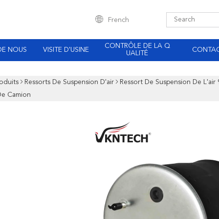
French
CONTRÔLE DE LA Q
DE NOUS
VISITE D'USINE
CONTA
UALITÉ
oduits
Ressorts De Suspension D'air
Ressort De Suspension De L'ai
De Camion