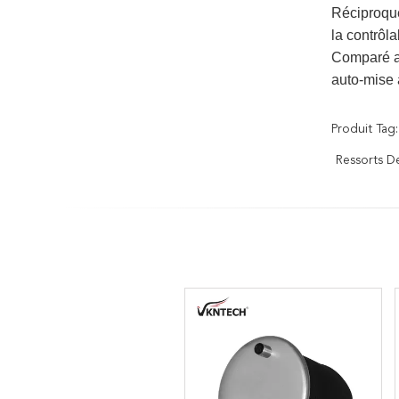
Réciproque
la contrôl
Comparé aux
auto-mise 
Produit Tag:
Ressorts D