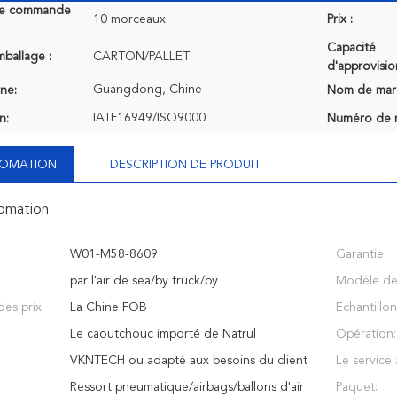
de commande
10 morceaux
Prix :
Capacité
mballage :
CARTON/PALLET
d'approvisi
Guangdong, Chine
ine:
Nom de mar
IATF16949/ISO9000
n:
Numéro de 
NFOMATION
DESCRIPTION DE PRODUIT
fomation
W01-M58-8609
Garantie:
par l'air de sea/by truck/by
Modèle de 
es prix:
La Chine FOB
Échantillon
Le caoutchouc importé de Natrul
Opération:
VKNTECH ou adapté aux besoins du client
Le service 
Ressort pneumatique/airbags/ballons d'air
Paquet: