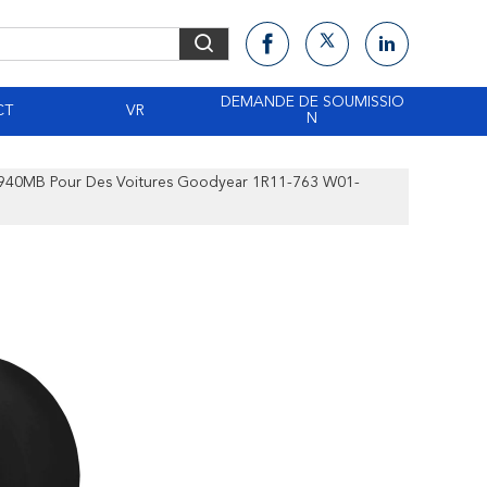
DEMANDE DE SOUMISSIO
CT
VR
N
r 940MB Pour Des Voitures Goodyear 1R11-763 W01-