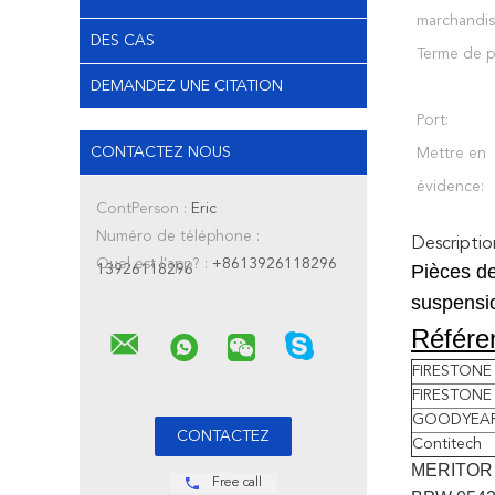
marchandis
DES CAS
Terme de p
DEMANDEZ UNE CITATION
Port:
CONTACTEZ NOUS
Mettre en
évidence:
ContPerson :
Eric
Numéro de téléphone :
Descriptio
Quel est l'app? :
+8613926118296
Pièces de
13926118296
suspensi
Référe
FIRESTONE
FIRESTONE
GOODYEA
Contitech
MERITOR
Free call