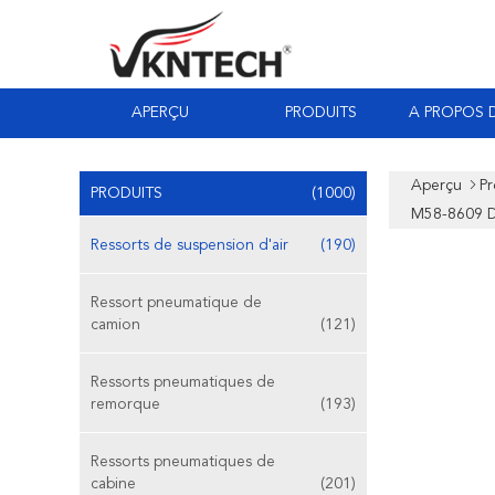
APERÇU
PRODUITS
A PROPOS 
Aperçu
Pr
PRODUITS
(1000)
M58-8609 
Ressorts de suspension d'air
(190)
Ressort pneumatique de
camion
(121)
Ressorts pneumatiques de
remorque
(193)
Ressorts pneumatiques de
cabine
(201)