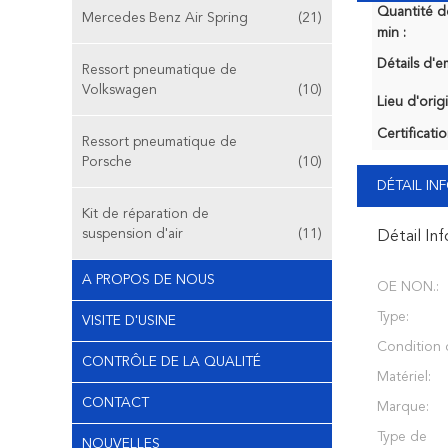
Quantité 
Mercedes Benz Air Spring
(21)
min :
Détails d'e
Ressort pneumatique de
Volkswagen
(10)
Lieu d'orig
Certificatio
Ressort pneumatique de
Porsche
(10)
DÉTAIL I
Kit de réparation de
suspension d'air
(11)
Détail In
A PROPOS DE NOUS
OE NON.:
Type:
VISITE D'USINE
Condition d
CONTRÔLE DE LA QUALITÉ
Matériel:
CONTACT
Marque:
Type de
NOUVELLES