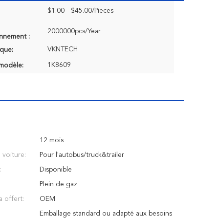
$1.00 - $45.00/Pieces
2000000pcs/Year
onnement :
VKNTECH
que:
1K8609
modèle:
12 mois
voiture:
Pour l'autobus/truck&trailer
:
Disponible
Plein de gaz
a offert:
OEM
Emballage standard ou adapté aux besoins