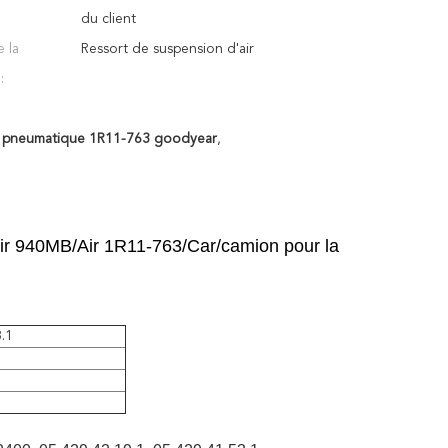
du client
 la
Ressort de suspension d'air
:
t pneumatique 1R11-763 goodyear
,
air 940MB/Air 1R11-763/Car/camion pour la
.1