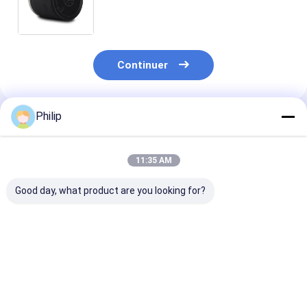
pneumatique de Firestone W01-
358-9069
Continuer
Philip
Produits Recommandés
11:35 AM
Good day, what product are you looking for?
RESSORT
Le véhicule doit être
Le véhicule doi
PNEUMATIQUE
équipé d'un moteur
équipé d'un sy
POUR CAMION
de
d'aéroglisseur
AIRTECH 135182
commande.001.832.067
GRANNING 15
AIRTECH 34915-01 C
Contitech 4912NP08
Contitech 49
Meilleur prix
Meilleur prix
Meilleur p