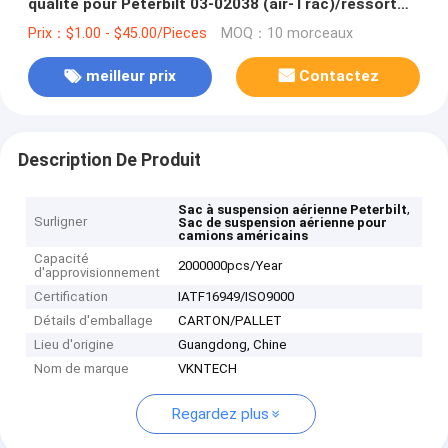
qualité pour Peterbilt 03-02038 (air-Trac)/ressort
pneumatique de Firestone W01-358-9069
Prix：$1.00 - $45.00/Pieces
MOQ：10 morceaux
meilleur prix
Contactez
Description De Produit
,
Sac à suspension aérienne Peterbilt
Surligner
Sac de suspension aérienne pour
camions américains
Capacité
2000000pcs/Year
d'approvisionnement
Certification
IATF16949/ISO9000
Détails d'emballage
CARTON/PALLET
Lieu d'origine
Guangdong, Chine
Nom de marque
VKNTECH
Regardez plus