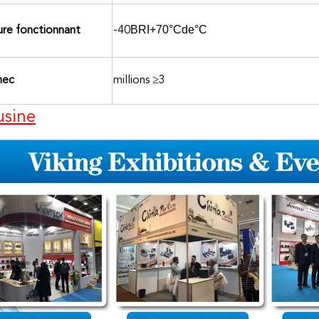
BRI+70°Cde°C
re fonctionnant
-40
hec
millions ≥3
usine