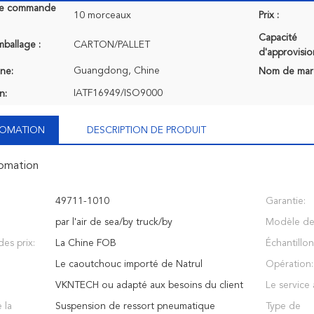
de commande
10 morceaux
Prix :
Capacité
mballage :
CARTON/PALLET
d'approvisi
Guangdong, Chine
ine:
Nom de mar
IATF16949/ISO9000
n:
NFOMATION
DESCRIPTION DE PRODUIT
fomation
49711-1010
Garantie:
par l'air de sea/by truck/by
Modèle de 
es prix:
La Chine FOB
Échantillon
Le caoutchouc importé de Natrul
Opération:
VKNTECH ou adapté aux besoins du client
Le service 
 la
Suspension de ressort pneumatique
Type de