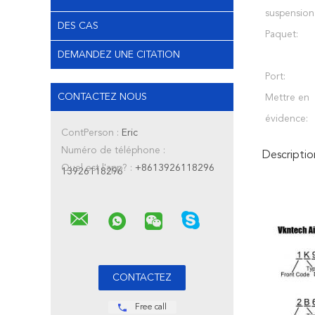
suspension
DES CAS
Paquet:
DEMANDEZ UNE CITATION
Port:
CONTACTEZ NOUS
Mettre en
évidence:
ContPerson :
Eric
Numéro de téléphone :
Descriptio
Quel est l'app? :
+8613926118296
13926118296
Free call