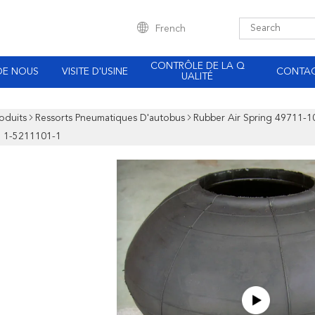
French
CONTRÔLE DE LA Q
DE NOUS
VISITE D'USINE
CONTA
UALITÉ
oduits
Ressorts Pneumatiques D'autobus
Rubber Air Spring 49711-10
 1-5211101-1