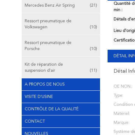
Quantité 
Mercedes Benz Air Spring
(21)
min :
Détails d'e
Ressort pneumatique de
Volkswagen
(10)
Lieu d'orig
Certificatio
Ressort pneumatique de
Porsche
(10)
DÉTAIL I
Kit de réparation de
suspension d'air
(11)
Détail In
A PROPOS DE NOUS
OE NON.:
Type:
VISITE D'USINE
Condition d
CONTRÔLE DE LA QUALITÉ
Matériel:
CONTACT
Marque:
Système de
NOUVELLES