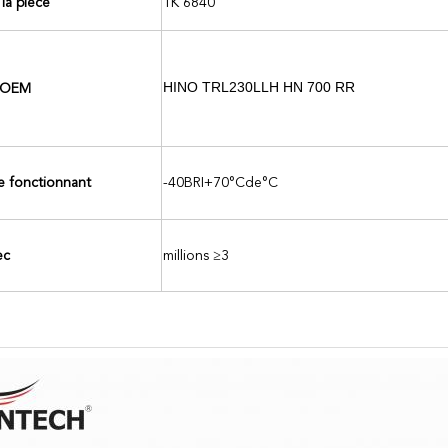
la pièce
1K 6840
HINO TRL230LLH HN 700 RR
'OEM
e fonctionnant
-40
BRI+70°Cde°C
ec
millions ≥3