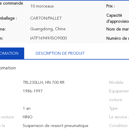
de commande
10 morceaux
Prix :
Capacité
mballage :
CARTON/PALLET
d'approvisi
Guangdong, Chine
ine:
Nom de mar
IATF16949/ISO9000
n:
Numéro de 
NFOMATION
DESCRIPTION DE PRODUIT
fomation
TRL230LLH, HN 700 RR
Modèle:
1986-1997
Équipemen
voiture:
1 an
Type:
voiture:
HINO
Le service 
 la
Suspension de ressort pneumatique
Condition 