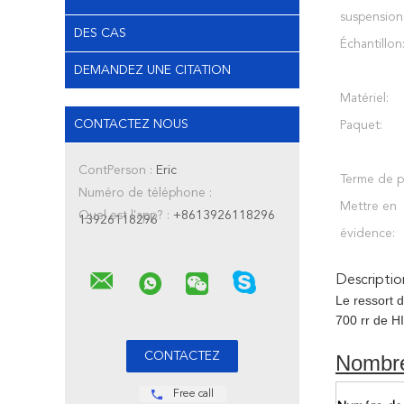
suspension
DES CAS
Échantillon
DEMANDEZ UNE CITATION
Matériel:
CONTACTEZ NOUS
Paquet:
ContPerson :
Eric
Terme de p
Numéro de téléphone :
Mettre en
Quel est l'app? :
+8613926118296
13926118296
évidence:
Descriptio
Le ressort 
700 rr de 
Nombr
Free call