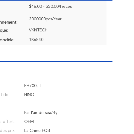
$46.00 - $50.00/Pieces
2000000pcs/Year
onnement :
VKNTECH
que:
1K6840
modèle:
EH700, T
t de
HINO
Par l'air de sea/By
a offert:
OEM
des prix:
La Chine FOB