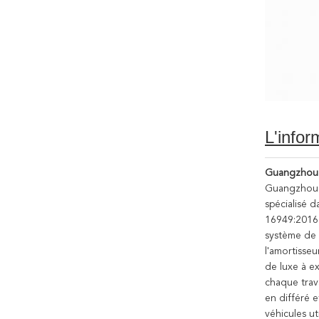
L'infor
Guangzhou V
Guangzhou, 
spécialisé d
16949:2016 d
système de g
l'amortisse
de luxe à e
chaque trava
en différé 
véhicules
ut