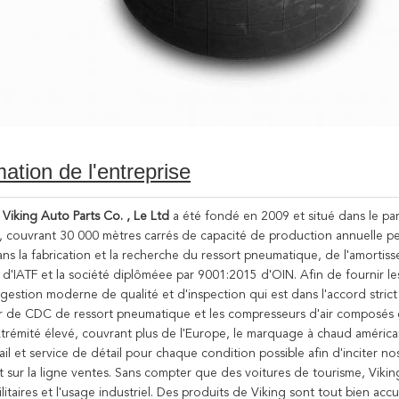
mation de l'entreprise
iking Auto Parts Co. , Le Ltd
a été fondé en 2009 et situé dans le par
couvrant 30 000 mètres carrés de capacité de production annuelle peut 
ans la fabrication et la recherche du ressort pneumatique, de l'amortiss
'IATF et la société diplôméee par 9001:2015 d'OIN. Afin de fournir les p
estion moderne de qualité et d'inspection qui est dans l'accord strict 
ur de CDC de ressort pneumatique et les compresseurs d'air composés qu
xtrémité élevé, couvrant plus de l'Europe, le marquage à chaud américai
il et service de détail pour chaque condition possible afin d'inciter nos 
et sur la ligne ventes. Sans compter que des voitures de tourisme, Viki
ilitaires et l'usage industriel. Des produits de Viking sont tout bien accu