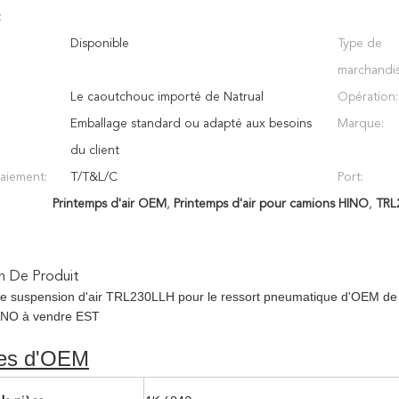
:
:
Disponible
Type de
marchandis
Le caoutchouc importé de Natrual
Opération:
Emballage standard ou adapté aux besoins
Marque:
du client
aiement:
T/T&L/C
Port:
Printemps d'air OEM
,
Printemps d'air pour camions HINO
,
TRL2
n De Produit
de suspension d'air TRL230LLH pour le ressort pneumatique d'OEM de 
HINO à vendre EST
es d'OEM