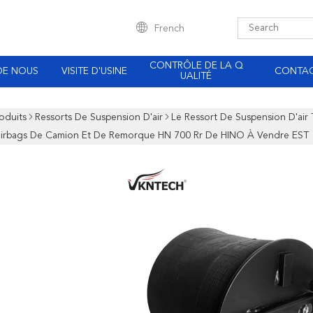
French
CONTRÔLE DE LA Q
DE NOUS
VISITE D'USINE
CONTA
UALITÉ
oduits
Ressorts De Suspension D'air
Le Ressort De Suspension D'ai
airbags De Camion Et De Remorque HN 700 Rr De HINO À Vendre EST