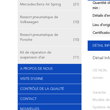
Quantité 
Mercedes Benz Air Spring
(21)
min :
Détails d'e
Ressort pneumatique de
Volkswagen
(10)
Lieu d'orig
Certificatio
Ressort pneumatique de
Porsche
(10)
DÉTAIL I
Kit de réparation de
suspension d'air
(11)
Détail In
A PROPOS DE NOUS
OE NON.:
Année:
VISITE D'USINE
CONTRÔLE DE LA QUALITÉ
Garantie:
CONTACT
Modèle de 
Système de
NOUVELLES