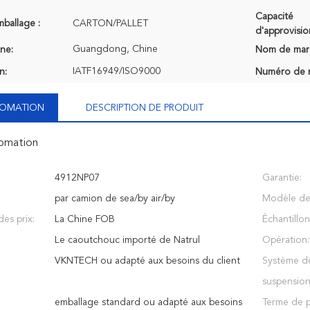
Capacité
mballage :
CARTON/PALLET
d'approvisi
Guangdong, Chine
ine:
Nom de mar
IATF16949/ISO9000
n:
Numéro de 
NFOMATION
DESCRIPTION DE PRODUIT
fomation
4912NP07
Garantie:
par camion de sea/by air/by
Modèle de 
es prix:
La Chine FOB
Échantillon
Le caoutchouc importé de Natrul
Opération:
VKNTECH ou adapté aux besoins du client
Système de
suspension
emballage standard ou adapté aux besoins
Terme de p