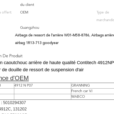
du client
 offert:
OEM
Type de
marchandis
Guangzhou
Airbags de ressort de l'arrière W01-M58-8786
,
Airbags arriè
airbag 1R13-713 goodyear
n De Produit
 en caoutchouc arrière de haute qualité Contitech 491
de douille de ressort de suspension d'air
nce d'OEM
H
4912 N P07
GRANNING
French car V.I
WABCO
r : 5010294307
34912C, 131202