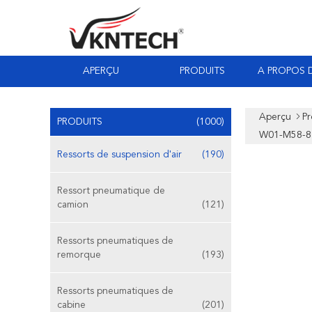
APERÇU
PRODUITS
A PROPOS 
Aperçu
Pr
PRODUITS
(1000)
W01-M58-8
Ressorts de suspension d'air
(190)
Ressort pneumatique de
camion
(121)
Ressorts pneumatiques de
remorque
(193)
Ressorts pneumatiques de
cabine
(201)