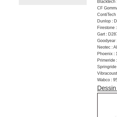
Blacktech
CF Gomma 
ContiTech
Dunlop : 
Firestone
Gart : D28
Goodyear 
Neotec :
Phoenix :
Primeride
Springrid
Vibracous
Wabco : 9
Dessin 