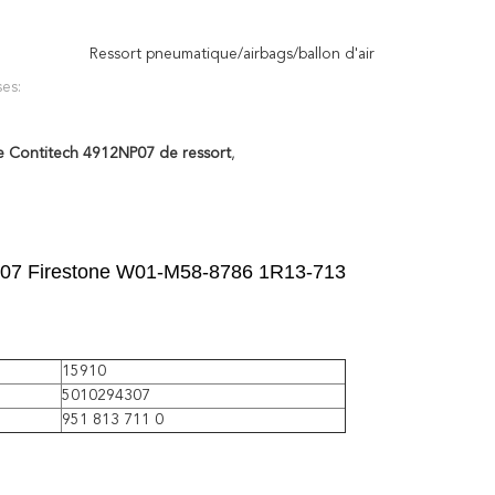
Ressort pneumatique/airbags/ballon d'air
es:
re Contitech 4912NP07 de ressort
,
2NP07 Firestone W01-M58-8786 1R13-713
15910
5010294307
951 813 711 0