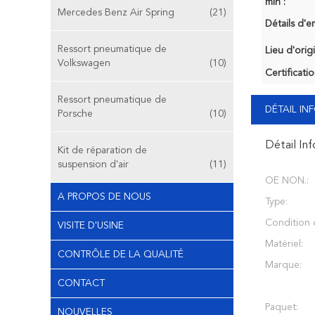
min :
Mercedes Benz Air Spring
(21)
Détails d'e
Ressort pneumatique de
Lieu d'orig
Volkswagen
(10)
Certificatio
Ressort pneumatique de
DÉTAIL I
Porsche
(10)
Détail In
Kit de réparation de
suspension d'air
(11)
OE NON.:
A PROPOS DE NOUS
Type:
Condition d
VISITE D'USINE
Matériel:
CONTRÔLE DE LA QUALITÉ
Marque:
CONTACT
Paquet:
NOUVELLES