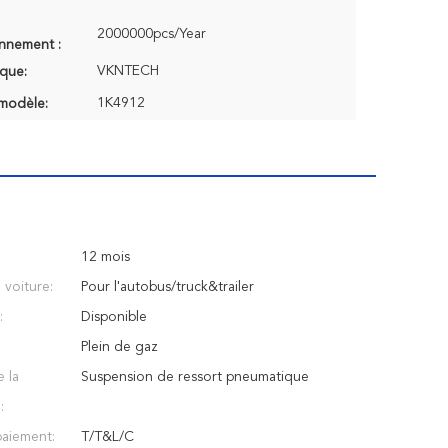
2000000pcs/Year
onnement :
VKNTECH
que:
1K4912
modèle:
12 mois
voiture:
Pour l'autobus/truck&trailer
:
Disponible
Plein de gaz
 la
Suspension de ressort pneumatique
:
aiement:
T/T&L/C