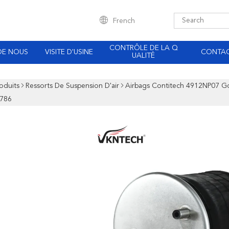
French
CONTRÔLE DE LA Q
DE NOUS
VISITE D'USINE
CONTA
UALITÉ
oduits
Ressorts De Suspension D'air
Airbags Contitech 4912NP07 Go
786