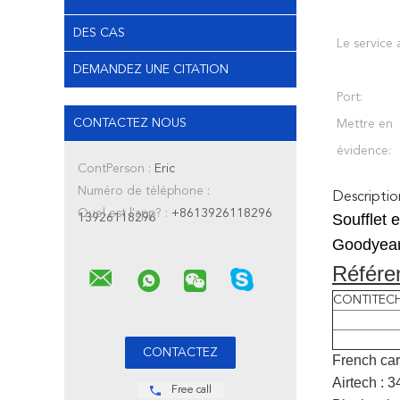
DES CAS
Le service a
DEMANDEZ UNE CITATION
Port:
CONTACTEZ NOUS
Mettre en
évidence:
ContPerson :
Eric
Numéro de téléphone :
Descriptio
Quel est l'app? :
+8613926118296
Soufflet
13926118296
Goodyear 
Référe
CONTITEC
French ca
Airtech : 
Free call