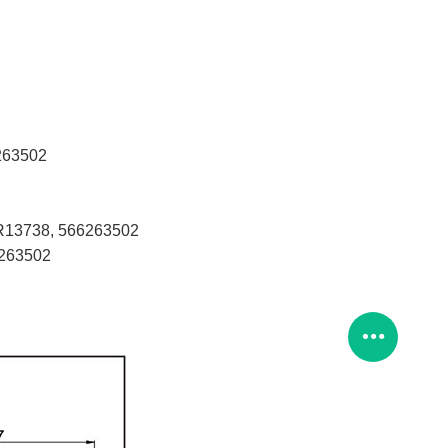
263502
1R13738, 566263502
6263502