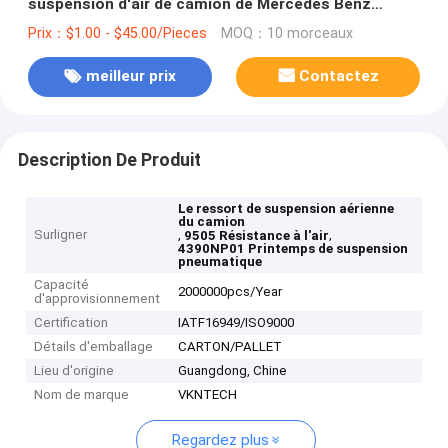
suspension d'air de camion de Mercedes Benz
Actros And Actros MP2
Prix：$1.00 - $45.00/Pieces
MOQ：10 morceaux
meilleur prix
Contactez
Description De Produit
Le ressort de suspension aérienne
du camion
Surligner
,
,
9505 Résistance à l'air
4390NP01 Printemps de suspension
pneumatique
Capacité
2000000pcs/Year
d'approvisionnement
Certification
IATF16949/ISO9000
Détails d'emballage
CARTON/PALLET
Lieu d'origine
Guangdong, Chine
Nom de marque
VKNTECH
Regardez plus