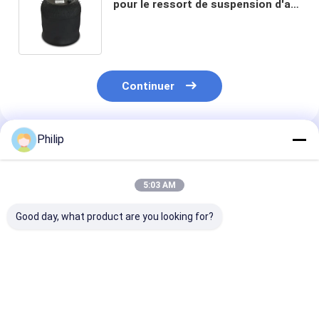
pour le ressort de suspension d'air
de camion de Mercedes Benz
Actros And Actros MP2
Continuer
Philip
Produits Recommandés
5:03 AM
Good day, what product are you looking for?
RESSORT
Le véhicule doit être
Le véhicule doi
PNEUMATIQUE
équipé d'un moteur
équipé d'un sy
POUR CAMION
de
d'aéroglisseur