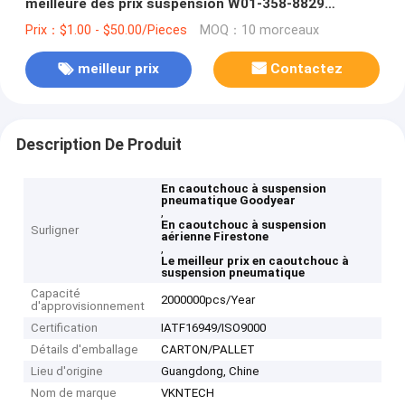
meilleure des prix suspension W01-358-8829
Firestone/566243097 Goodyear Goodyear d'air
Prix：$1.00 - $50.00/Pieces
MOQ：10 morceaux
3934699 8079902 2 en caoutchouc
meilleur prix
Contactez
Description De Produit
En caoutchouc à suspension
pneumatique Goodyear
,
En caoutchouc à suspension
Surligner
aérienne Firestone
,
Le meilleur prix en caoutchouc à
suspension pneumatique
Capacité
2000000pcs/Year
d'approvisionnement
Certification
IATF16949/ISO9000
Détails d'emballage
CARTON/PALLET
Lieu d'origine
Guangdong, Chine
Nom de marque
VKNTECH