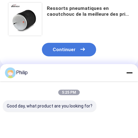
Ressorts pneumatiques en
caoutchouc de la meilleure des prix
suspension W01-358-8829
Firestone/566243097 Goodyear
Goodyear d'air 3934699 8079902 2
en caoutchouc
Continuer
Philip
Produits Recommandés
5:25 PM
Good day, what product are you looking for?
RESSORT
Le véhicule doit être
Le véhicule doi