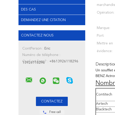
marchandis
DES CAS
Opération:
DEMANDEZ UNE CITATION
Marque:
CONTACTEZ NOUS
Port:
Mettre en
ContPerson :
Eric
évidence:
Numéro de téléphone :
Quel est l'app? :
+8613926118296
13926118296
Descriptio
Un soufflet
BENZ Actro
Nombr
Contitech
Airtech
Blacktech
Free call