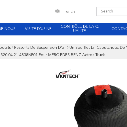
French
CONTRÔLE DE LA Q
DE NOUS
VISITE D'USINE
CONTA
UALITÉ
oduits
Ressorts De Suspension D'air
Un Soufflet En Caoutchouc De
46.320.04.21 4838NP01 Pour MERC EDES BENZ Actros Truck