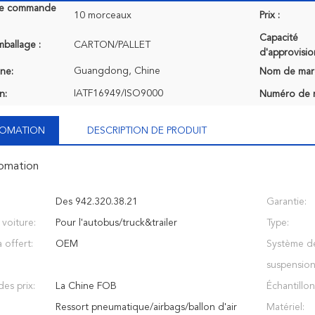
de commande
10 morceaux
Prix :
Capacité
mballage :
CARTON/PALLET
d'approvisi
Guangdong, Chine
ine:
Nom de mar
IATF16949/ISO9000
n:
Numéro de 
NFOMATION
DESCRIPTION DE PRODUIT
fomation
Des 942.320.38.21
Garantie:
voiture:
Pour l'autobus/truck&trailer
Type:
 offert:
OEM
Système de
suspension
es prix:
La Chine FOB
Échantillon
Ressort pneumatique/airbags/ballon d'air
Matériel: