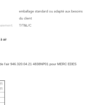
emballage standard ou adapté aux besoins
du client
aiement:
T/T&L/C
à air
n de l'air 946.320.04.21 4838NP01 pour MERC EDES
21
21