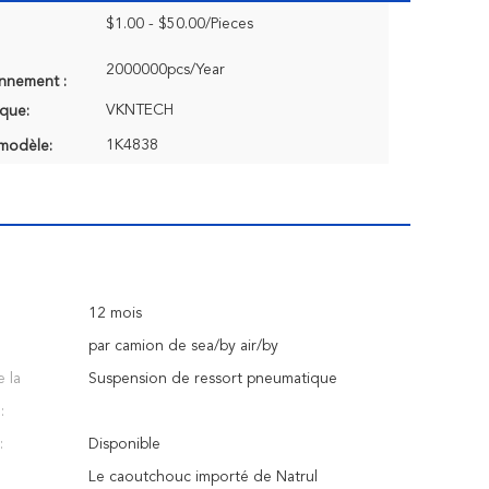
$1.00 - $50.00/Pieces
2000000pcs/Year
onnement :
VKNTECH
que:
1K4838
modèle:
12 mois
par camion de sea/by air/by
 la
Suspension de ressort pneumatique
:
:
Disponible
Le caoutchouc importé de Natrul