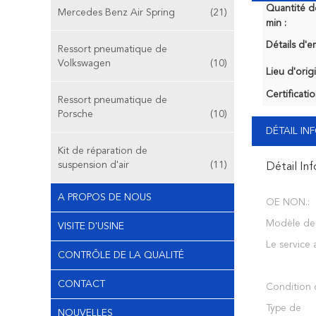
Quantité 
Mercedes Benz Air Spring
(21)
min :
Détails d'e
Ressort pneumatique de
Volkswagen
(10)
Lieu d'orig
Certificatio
Ressort pneumatique de
Porsche
(10)
DÉTAIL I
Kit de réparation de
suspension d'air
(11)
Détail In
A PROPOS DE NOUS
OE NON.:
Modèle de 
VISITE D'USINE
Le service a
CONTRÔLE DE LA QUALITÉ
CONTACT
Condition d
Type de
NOUVELLES