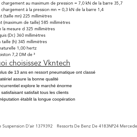
 chargement au maximum de pression = 7,0 kN de la barre 35,7
 chargement à la pression mn = 0,3 kN de la barre 1,4
(taille mn) 225 millimètres
 (maximum de taille) 585 millimètres
la mesure d 325 millimètres
uis (Dr.) 360 millimètres
taille (h) 345 millimètres
aturelle 1,00 hertz
iston 7,2 DM de ³
oi choisissez Vkntech
plus de 13 ans en ressort pneumatique ont classé
atériel assure la bonne qualité
concurrentiel explore le marché énorme
 satisfaisant satisfait tous les clients
réputation établit la longue coopération
e Suspension D'air 1379392
Ressorts De Benz De 4183NP24 Mercede