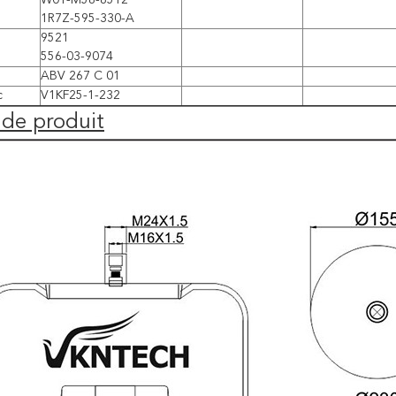
W01-M58-8512
1R7Z-595-330-A
9521
556-03-9074
ABV 267 C 01
c
V1KF25-1-232
 de produit