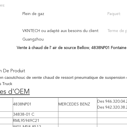
es:
Plein de gaz
Paquet:
VKNTECH ou adapté aux besoins du client
Terme de p
Guangzhou
Vente à chaud de l' air de source Bellow
,
4838NP01 Fontaine 
n De Produit
 en caoutchouc de vente chaud de ressort pneumatique de suspensio
s Truck
es d'OEM
Des 946.320.04.
4838NP01
MERCEDES BENZ
Des 942.320.38.
34838-01 C
RML95949C21