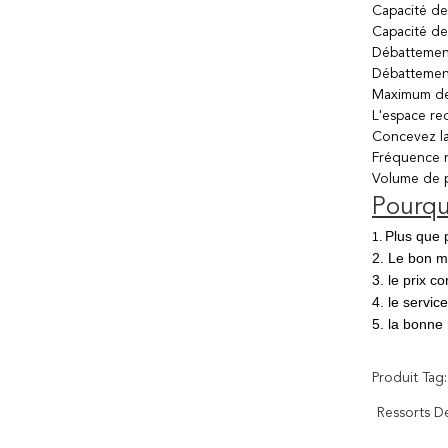
Capacité de
Capacité de
Débattement 
Débattement
Maximum de 
L'espace req
Concevez la 
Fréquence n
Volume de p
Pourqu
Plus que 
1.
2. Le bon m
3. le prix 
4. le service
5. la bonne 
Produit Tag:
Ressorts D