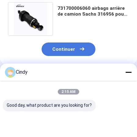
731700006060 airbags arrière
de camion Sachs 316956 pour
le camion russe de Kamaz
Continuer
Cindy
Produits Recommandés
2:15 AM
Good day, what product are you looking for?
Pour le siège, ressort
Le ressort
FABRICATION