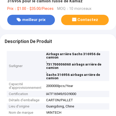
316956 pour le camion russe de Kamaz
Prix：$1.00 - $35.00/Pieces
MOQ：10 morceaux
meilleur prix
Contactez
Description De Produit
Airbags arrière Sachs 316956 de
camion
,
731700006060 airbags arrière de
Surligner
camion
,
Sachs 316956 airbags arrière de
camion
Capacité
2000000pcs/Year
d'approvisionnement
Certification
IATF16949/ISO9000
Détails d'emballage
CARTON/PALLET
Lieu d'origine
Guangdong, Chine
Nom de marque
VKNTECH