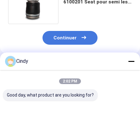
6100201 Seat pour semi les
remorques 95248-00Z11
Continuer
Cindy
Produits Recommandés
2:02 PM
Good day, what product are you looking for?
Pour le siège, ressort
Le ressort
FABRICATION
d'air pour MAZ
pneumatique de Seat
VKNTECH 1S0
V075195
de camion pour RKB
ressort pneum