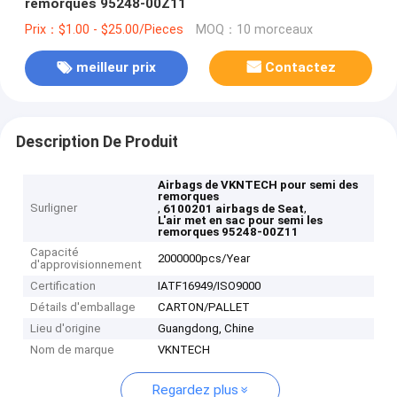
remorques 95248-00Z11
Prix：$1.00 - $25.00/Pieces
MOQ：10 morceaux
meilleur prix
Contactez
Description De Produit
Airbags de VKNTECH pour semi des
remorques
Surligner
,
,
6100201 airbags de Seat
L'air met en sac pour semi les
remorques 95248-00Z11
Capacité
2000000pcs/Year
d'approvisionnement
Certification
IATF16949/ISO9000
Détails d'emballage
CARTON/PALLET
Lieu d'origine
Guangdong, Chine
Nom de marque
VKNTECH
Regardez plus