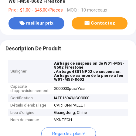
W01-M58-8602 Firestone
Prix：$1.00 - $45.00/Pieces
MOQ：10 morceaux
meilleur prix
Contactez
Description De Produit
Airbags de suspension de W01-M58-
8602 Firestone
Surligner
,
,
Airbags 4881NP02 de suspension
Airbags de camion de la pierre à feu
W01-M58-8602
Capacité
2000000pcs/Year
d'approvisionnement
Certification
IATF16949/ISO9000
Détails d'emballage
CARTON/PALLET
Lieu d'origine
Guangdong, Chine
Nom de marque
VKNTECH
Regardez plus