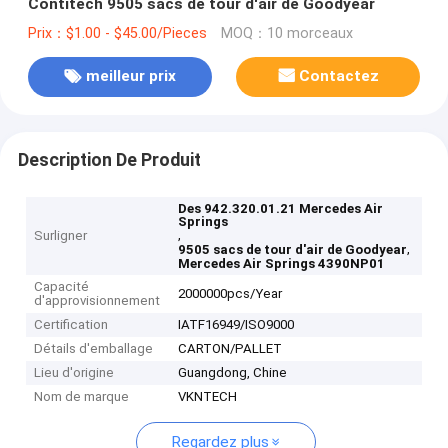
Contitech 9505 sacs de tour d'air de Goodyear
Prix：$1.00 - $45.00/Pieces
MOQ：10 morceaux
meilleur prix
Contactez
Description De Produit
Des 942.320.01.21 Mercedes Air
Springs
,
Surligner
,
9505 sacs de tour d'air de Goodyear
Mercedes Air Springs 4390NP01
Capacité
2000000pcs/Year
d'approvisionnement
Certification
IATF16949/ISO9000
Détails d'emballage
CARTON/PALLET
Lieu d'origine
Guangdong, Chine
Nom de marque
VKNTECH
Regardez plus