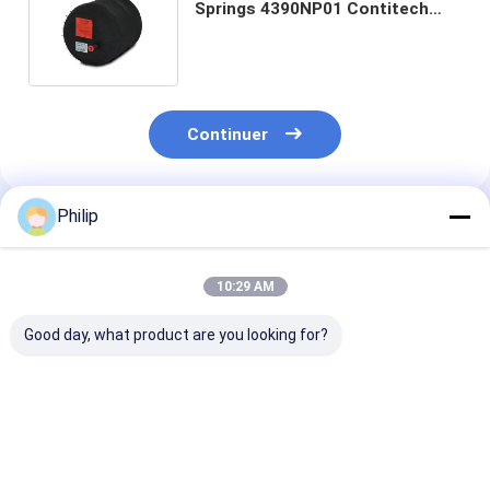
Springs 4390NP01 Contitech
9505 sacs de tour d'air de
Goodyear
Continuer
Philip
Produits Recommandés
10:29 AM
Good day, what product are you looking for?
Le projet de directive
Remplacé par
Le moteur de
a été adopté par le
VKNTECH 1K8492
l'appareil doit 
Conseil le 15
équipé d'un m