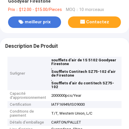
Goodyear Firestone
Prix：$12.00 - $15.00/Pieces
MOQ：10 morceaux
meilleur prix
Contactez
Description De Produit
soufflets d'air de 1S 5102 Goodyear
Firestone
,
Soufflets Contitech SZ75-102 d'air
Surligner
de Firestone
,
Soufflets d'air du contitech SZ75-
102
Capacité
2000000pcs/Year
d'approvisionnement
Certification
IATF16949/ISO9000
Conditions de
T/T, Western Union, L/C
paiement
Détails d'emballage
CARTON/PALLET