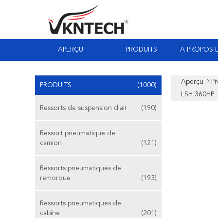
APERÇU
PRODUITS
A PROPOS 
Aperçu
Pr
PRODUITS
(1000)
LSH 360HP
Ressorts de suspension d'air
(190)
Ressort pneumatique de
camion
(121)
Ressorts pneumatiques de
remorque
(193)
Ressorts pneumatiques de
cabine
(201)