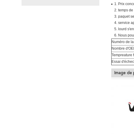
1. Prix concu
2. temps de 
3. paquet se
4. service a
5. lourd s'e
6. Nous pou
Numéro de la
Nombre d'O
Tempreature 
Essai d'échec
Image de 