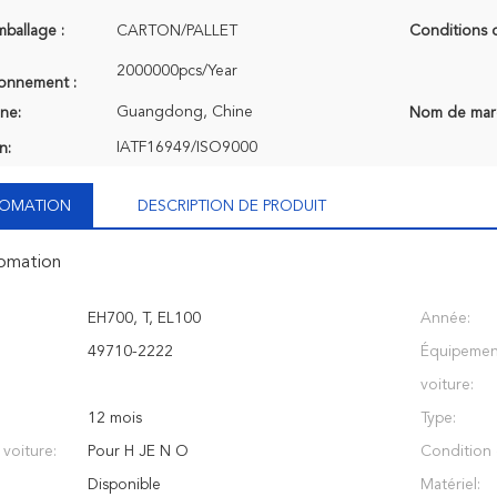
mballage :
CARTON/PALLET
Conditions 
2000000pcs/Year
ionnement :
Guangdong, Chine
ine:
Nom de mar
IATF16949/ISO9000
n:
NFOMATION
DESCRIPTION DE PRODUIT
fomation
EH700, T, EL100
Année:
49710-2222
Équipemen
voiture:
12 mois
Type:
voiture:
Pour H JE N O
Condition 
:
Disponible
Matériel: