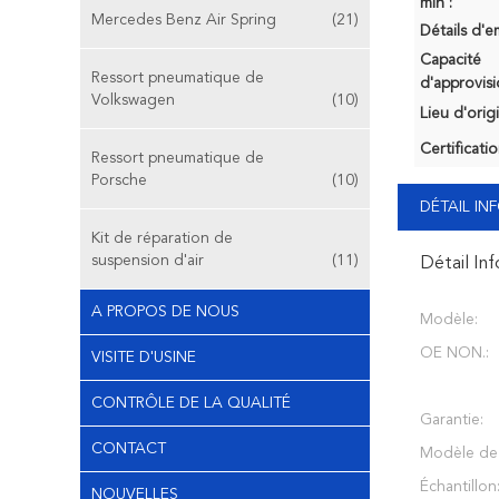
min :
Mercedes Benz Air Spring
(21)
Détails d'e
Capacité
Ressort pneumatique de
d'approvis
Volkswagen
(10)
Lieu d'orig
Certificatio
Ressort pneumatique de
Porsche
(10)
DÉTAIL I
Kit de réparation de
suspension d'air
(11)
Détail In
A PROPOS DE NOUS
Modèle:
OE NON.:
VISITE D'USINE
CONTRÔLE DE LA QUALITÉ
Garantie:
CONTACT
Modèle de 
Échantillon
NOUVELLES