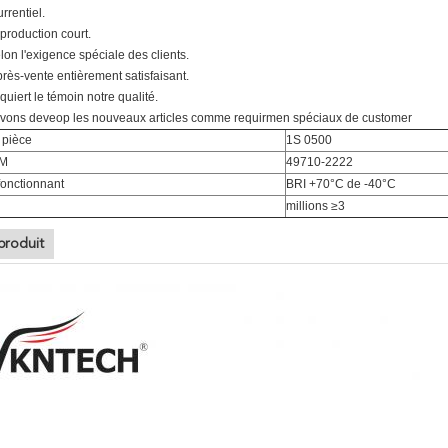
rrentiel.
production court.
lon l'exigence spéciale des clients.
près-vente entièrement satisfaisant.
nquiert le témoin notre qualité.
vons deveop les nouveaux articles comme requirmen spéciaux de customer
 pièce
1S 0500
EM
49710-2222
fonctionnant
BRI +70°C de -40°C
millions ≥3
produit