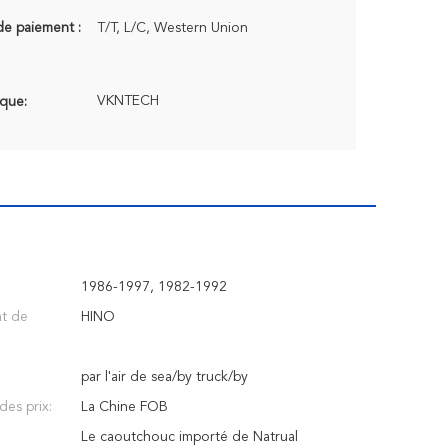
de paiement :
T/T, L/C, Western Union
VKNTECH
que:
1986-1997, 1982-1992
t de
HINO
par l'air de sea/by truck/by
des prix:
La Chine FOB
Le caoutchouc importé de Natrual