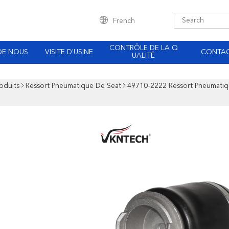
French
CONTRÔLE DE LA Q
DE NOUS
VISITE D'USINE
CONTA
UALITÉ
oduits
Ressort Pneumatique De Seat
49710-2222 Ressort Pneumati