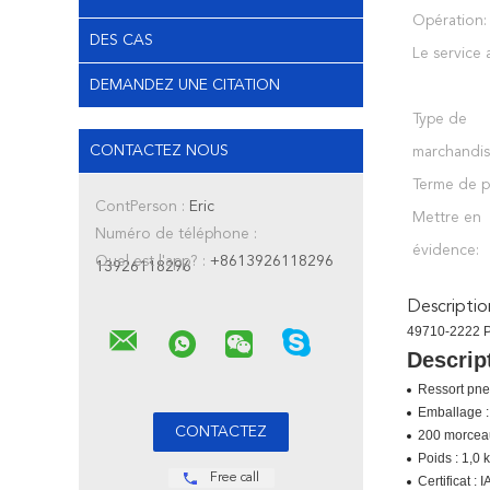
Opération:
DES CAS
Le service a
DEMANDEZ UNE CITATION
Type de
CONTACTEZ NOUS
marchandis
Terme de p
ContPerson :
Eric
Mettre en
Numéro de téléphone :
évidence:
Quel est l'app? :
+8613926118296
13926118296
Descriptio
49710-2222 
Descrip
Ressort pn
Emballage :
200 morceau
Poids : 1,0
Free call
Certificat :