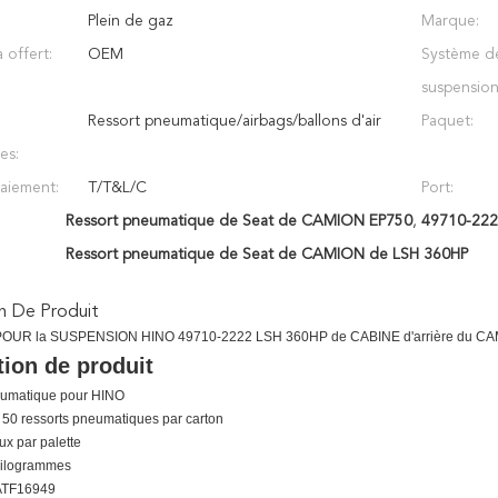
Plein de gaz
Marque:
 offert:
OEM
Système de
suspension
Ressort pneumatique/airbags/ballons d'air
Paquet:
es:
aiement:
T/T&L/C
Port:
Ressort pneumatique de Seat de CAMION EP750
,
49710-222
Ressort pneumatique de Seat de CAMION de LSH 360HP
n De Produit
POUR la SUSPENSION HINO 49710-2222 LSH 360HP de CABINE d'arrière du C
tion de produit
eumatique pour HINO
 50 ressorts pneumatiques par carton
x par palette
 kilogrammes
 IATF16949