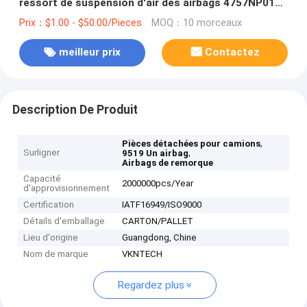
ressort de suspension d'air des airbags 4757NP01
de camion/pour le camion et la remorque 9519 A
Prix：$1.00 - $50.00/Pieces
MOQ：10 morceaux
942.320.43.21
meilleur prix
Contactez
Description De Produit
,
Pièces détachées pour camions
Surligner
,
9519 Un airbag
Airbags de remorque
Capacité
2000000pcs/Year
d'approvisionnement
Certification
IATF16949/ISO9000
Détails d'emballage
CARTON/PALLET
Lieu d'origine
Guangdong, Chine
Nom de marque
VKNTECH
Regardez plus