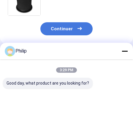
suspension d'air des airbags
4757NP01 de camion/pour le
camion et la remorque 9519 A
942.320.43.21
Continuer
Philip
Produits Recommandés
3:29 PM
Good day, what product are you looking for?
Le projet de directive
Remplacé par
Le moteur de
a été adopté par le
VKNTECH 1K8492
l'appareil doit 
Conseil le 15
équipé d'un m
février.228.0002.00
de
Contitech 810MB 4e
commande.01
Meilleur prix
Meilleur prix
Meilleur p