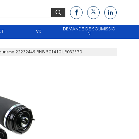
DEMANDE DE SOUMISSIO
CT
VR
N
 Tourisme 22232449 RNB 501410 LR032570