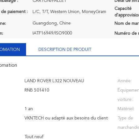
mballage :
CARTON/PALLET
Délai de livr
Capacité
 de paiement :
L/C, T/T, Western Union, MoneyGram
d'approvisi
Guangdong, Chine
ine:
Nom de mar
IATF16949/ISO9000
n:
Numéro de 
NFOMATION
DESCRIPTION DE PRODUIT
fomation
LAND ROVER L322 NOUVEAU
Année:
RNB 501410
Équipemen
voiture:
1 an
Matériel:
VKNTECH ou adapté aux besoins du client
Type de
marchandis
Tout neuf