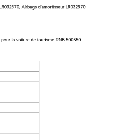
e LR032570
,
Airbags d'amortisseur LR032570
0 pour la voiture de tourisme RNB 500550