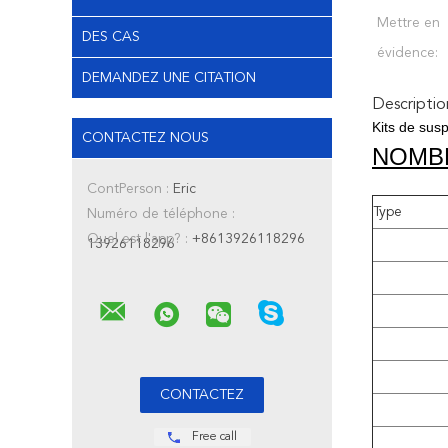
Mettre en
DES CAS
évidence:
DEMANDEZ UNE CITATION
Descriptio
Kits de sus
CONTACTEZ NOUS
NOMB
ContPerson :
Eric
Type
Numéro de téléphone :
Quel est l'app? :
+8613926118296
13926118296
Free call