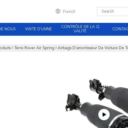
French
CONTRÔLE DE LA Q
DE NOUS
VISITE D'USINE
CONTA
UALITÉ
oduits
Terre Rover Air Spring
Airbags D'amortisseur De Voiture De