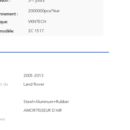
aison :
3-7 jours
2000000pcs/Year
onnement :
VKNTECH
que:
2C 1517
modèle:
2005-2013
t de
Land Rover
Steel+Aluminum+Rubber
AMORTISSEUR D'AIR
es: