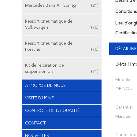
Détails d'e
Mercedes Benz Air Spring
(21)
Conditions
Ressort pneumatique de
Lieu d'orig
Volkswagen
(10)
Certificatio
Ressort pneumatique de
DÉTAIL I
Porsche
(10)
Détail In
Kit de réparation de
suspension d'air
(11)
Modèle:
A PROPOS DE NOUS
OE NON.:
VISITE D'USINE
Garantie:
CONTRÔLE DE LA QUALITÉ
Marque:
CONTACT
Condition:
NOUVELLES