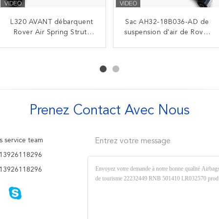
Remplacement NOUVEAU
L320 AVANT débarquent
Sac AH32-18B036-AD de
LR060403 terre réglable
RNB 500550 d'amortisseur
Rover Air Spring Struts
suspension d'air de Rover
Rover Shock Absorber
22249854 AH32-18B036-
d'arrière de RNB 501410
Air Spring 22249854 de
LR045833 LR052788
LR032570 Range Rover
AD
terre de rechange d'OEM
LR060401 LR060155
L322
Prenez Contact Avec Nous
s service team
Entrez votre message
13926118296
13926118296