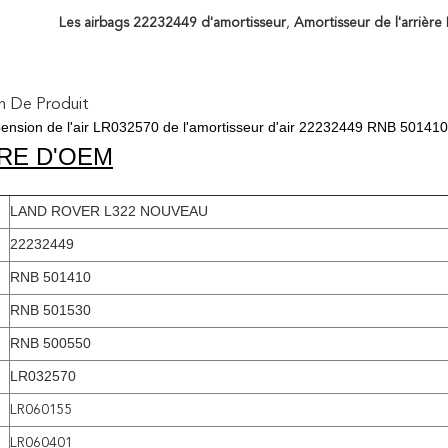
Les airbags 22232449 d'amortisseur
,
Amortisseur de l'arrièr
n De Produit
pension de l'air LR032570 de l'amortisseur d'air 22232449 RNB 50141
RE D'OEM
LAND ROVER L322 NOUVEAU
22232449
RNB 501410
RNB 501530
RNB 500550
LR032570
LR060155
LR060401