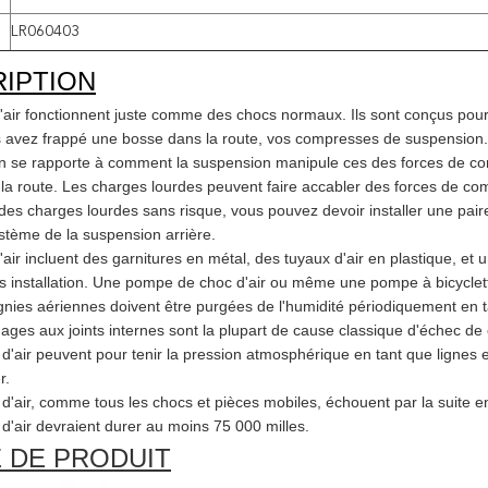
LR060403
IPTION
'air fonctionnent juste comme des chocs normaux. Ils sont conçus pour 
avez frappé une bosse dans la route, vos compresses de suspension. 
on se rapporte à comment la suspension manipule ces des forces de c
la route. Les charges lourdes peuvent faire accabler des forces de co
des charges lourdes sans risque, vous pouvez devoir installer une paire
ystème de la suspension arrière.
air incluent des garnitures en métal, des tuyaux d'air en plastique, et
ès installation. Une pompe de choc d'air ou même une pompe à bicyclette
ies aériennes doivent être purgées de l'humidité périodiquement en tan
es aux joints internes sont la plupart de cause classique d'échec de c
d'air peuvent pour tenir la pression atmosphérique en tant que lignes 
r.
d'air, comme tous les chocs et pièces mobiles, échouent par la suite e
d'air devraient durer au moins 75 000 milles.
 DE PRODUIT