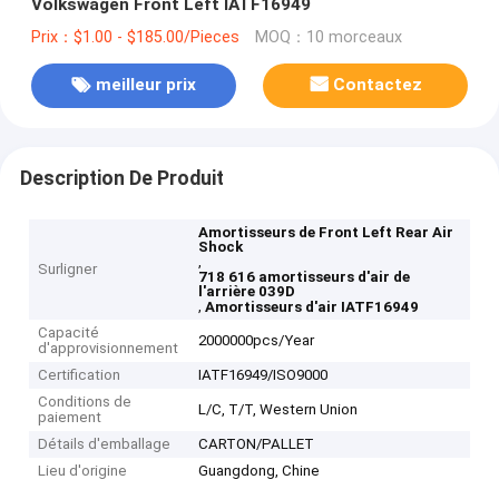
Volkswagen Front Left IATF16949
Prix：$1.00 - $185.00/Pieces
MOQ：10 morceaux
meilleur prix
Contactez
Description De Produit
Amortisseurs de Front Left Rear Air
Shock
,
Surligner
718 616 amortisseurs d'air de
l'arrière 039D
,
Amortisseurs d'air IATF16949
Capacité
2000000pcs/Year
d'approvisionnement
Certification
IATF16949/ISO9000
Conditions de
L/C, T/T, Western Union
paiement
Détails d'emballage
CARTON/PALLET
Lieu d'origine
Guangdong, Chine