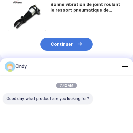
Bonne vibration de joint roulant
le ressort pneumatique de
Volkswagen 718 616 airbags
d'amortisseur 039D
Continuer
Cindy
Produits Recommandés
7:42 AM
Good day, what product are you looking for?
amortisseur de
Amortisseur VW
Contrefiche de