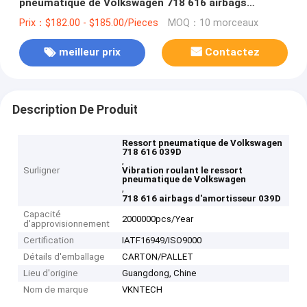
pneumatique de Volkswagen 718 616 airbags
d'amortisseur 039D
Prix：$182.00 - $185.00/Pieces
MOQ：10 morceaux
meilleur prix
Contactez
Description De Produit
Ressort pneumatique de Volkswagen
718 616 039D
,
Surligner
Vibration roulant le ressort
pneumatique de Volkswagen
,
718 616 airbags d'amortisseur 039D
Capacité
2000000pcs/Year
d'approvisionnement
Certification
IATF16949/ISO9000
Détails d'emballage
CARTON/PALLET
Lieu d'origine
Guangdong, Chine
Nom de marque
VKNTECH