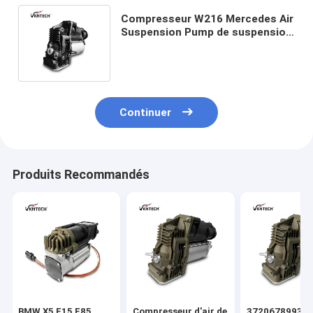
Compresseur W216 Mercedes Air
Suspension Pump de suspension
d'air d'A2213201604 Mercedes
W221
Continuer
Produits Recommandés
BMW X5 F15 F85
Compresseur d'air de
37206789938