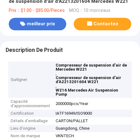
de suspension d'air d'A2213201604 Mercedes W221
Prix：$1.00 - $85.00/Pieces
MOQ：10 morceaux
meilleur prix
Contactez
Description De Produit
Compresseur de suspension d'air de
Mercedes W221
,
Compresseur de suspension d'air
Surligner
d'A2213201604 W221
,
W216 Mercedes Air Suspension
Pump
Capacité
2000000pcs/Year
d'approvisionnement
Certification
IATF16949/ISO9000
Détails d'emballage
CARTON/PALLET
Lieu d'origine
Guangdong, Chine
Nom de marque
VKNTECH