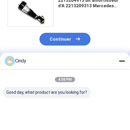
2213204913 un amortisseur
d'A 2213209313 Mercedes
Benz Air Spring W221
Continuer
Cindy
Produits Recommandés
4:58 PM
Good day, what product are you looking for?
Ressort
Je vous en prie,
Ressort
pneumatique
faites-moi
pneumatique