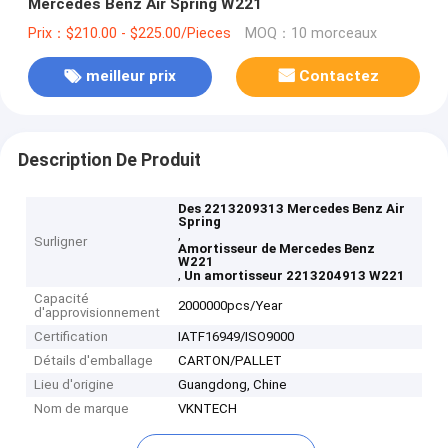
Mercedes Benz Air Spring W221
Prix：$210.00 - $225.00/Pieces
MOQ：10 morceaux
meilleur prix
Contactez
Description De Produit
Des 2213209313 Mercedes Benz Air
Spring
,
Surligner
Amortisseur de Mercedes Benz
W221
,
Un amortisseur 2213204913 W221
Capacité
2000000pcs/Year
d'approvisionnement
Certification
IATF16949/ISO9000
Détails d'emballage
CARTON/PALLET
Lieu d'origine
Guangdong, Chine
Nom de marque
VKNTECH