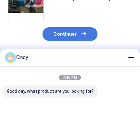
de suspension de tour d'air de
20453256 pour le Li d'air de
suspension d'air du siège de
chauffeur de camion CB0039
Continuer
Cindy
Produits Recommandés
7:40 PM
Good day, what product are you looking for?
Le système
Le système
RESSORT
d'aéroglisseur de la
d'aération de la
PNEUMATIQUE
cabine est remplacé
cabine MACK
CABINE MACK
par un système de
227QS34B E-FS7007
227QS42M