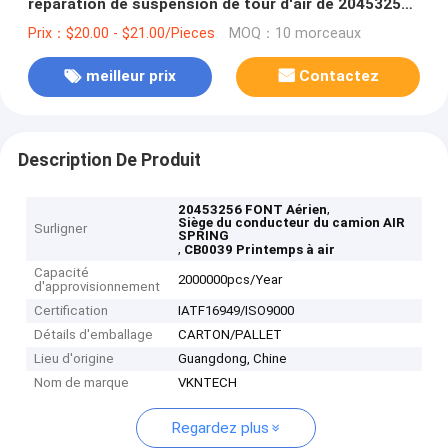
réparation de suspension de tour d'air de 20453256
pour le Li d'air de suspension d'air du siège de
Prix：$20.00 - $21.00/Pieces
MOQ：10 morceaux
chauffeur de camion CB0039
meilleur prix
Contactez
Description De Produit
,
20453256 FONT Aérien
Siège du conducteur du camion AIR
Surligner
SPRING
,
CB0039 Printemps à air
Capacité
2000000pcs/Year
d'approvisionnement
Certification
IATF16949/ISO9000
Détails d'emballage
CARTON/PALLET
Lieu d'origine
Guangdong, Chine
Nom de marque
VKNTECH
Regardez plus