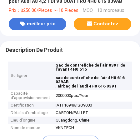
pour Audi A8 4,2 TDI V8 QUATTRO 4H0 616 039AB
Prix：$250.00/Pieces >=10 Pieces
MOQ：10 morceaux
meilleur prix
Contactez
Description De Produit
Sac de contrefiche de l'air 039T de
l'avant 4H0 616
,
Surligner
sac de contrefiche de l'air 4H0 616
039AB
,
airbag de l'audi 4H0 616 039T
Capacité
2000000pcs/Year
d'approvisionnement
Certification
IATF16949/ISO9000
Détails d'emballage
CARTON/PALLET
Lieu d'origine
Guangdong, Chine
Nom de marque
VKNTECH