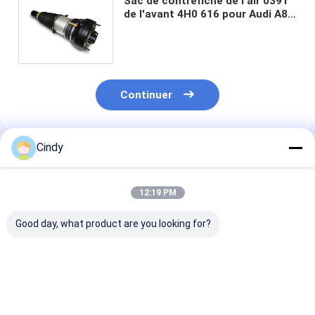
Sac de contrefiche de l'air 039T
de l'avant 4H0 616 pour Audi A8
4,2 TDI V8 QUATTRO 4H0 616
039AB
Continuer
Cindy
Produits Recommandés
12:19 PM
Good day, what product are you looking for?
AUDI Q7 Front
Amortisseurs d'air
Airbag automa
Suspension Air Bag
de VW TOUAREG 7P
d'Airmatic AU